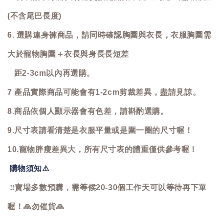
(不含尾巴長度)
6. 選購連身褲商品，請同時確認胸圍與衣長，衣服胸圍需
大於寵物胸圍＋衣長與身長長短差
距2-3cm以內再選購。
7 產品實際商品可能會有1-2cm剪裁差異，盡請見諒。
8.商品依個人顯示器會有色差，請斟酌選購。
9.尺寸表請看清楚是衣服平量或是圍一圈的尺寸喔！
10.寵物胖瘦差異大，所有尺寸表的體重僅供參考喔！
購物須知
⚠️
‼️
賣場多數預購，需等候20-30個工作天可以等待再下單
喔！
🙏
勿催貨
🙏