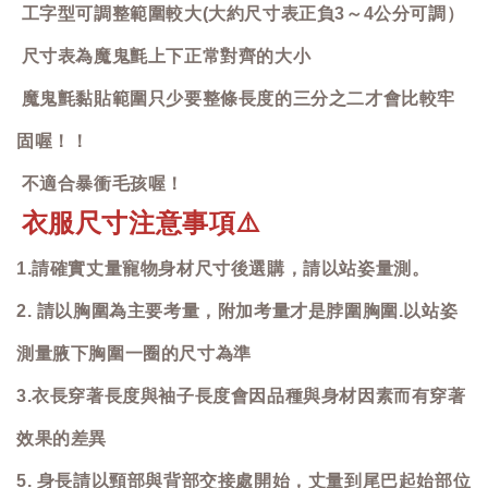
工字型可調整範圍較大(大約尺寸表正負3～4公分可調）
尺寸表為魔鬼氈上下正常對齊的大小
魔鬼氈黏貼範圍只少要整條長度的三分之二才會比較牢
固喔！！
不適合暴衝毛孩喔！
衣服尺寸注意事項
⚠️
1.請確實丈量寵物身材尺寸後選購，請以站姿量測。
2. 請以胸圍為主要考量，附加考量才是脖圍胸圍.以站姿
測量腋下胸圍一圈的尺寸為準
3.衣長穿著長度與袖子長度會因品種與身材因素而有穿著
效果的差異
5. 身長請以頸部與背部交接處開始，丈量到尾巴起始部位