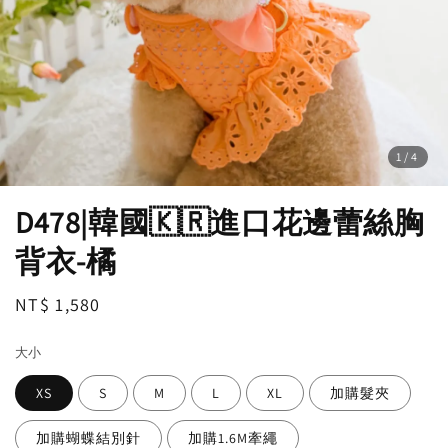
1
/4
D478|韓國🇰🇷進口花邊蕾絲胸
背衣-橘
Regular
NT$ 1,580
price
大小
XS
S
M
L
XL
加購髮夾
加購蝴蝶結別針
加購1.6M牽繩