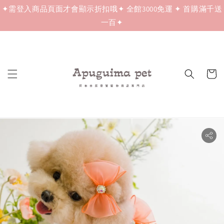
✦需登入商品頁面才會顯示折扣哦✦ 全館3000免運 ✦ 首購滿千送
一百✦