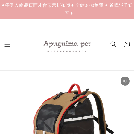
✦需登入商品頁面才會顯示折扣哦✦ 全館3000免運 ✦ 首購滿千送
一百✦