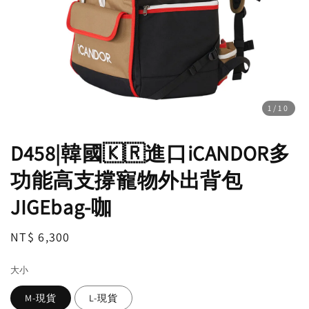
1
/10
D458|韓國🇰🇷進口iCANDOR多
功能高支撐寵物外出背包
JIGEbag-咖
Regular
NT$ 6,300
price
大小
M-現貨
L-現貨