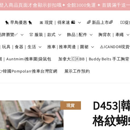
登入商品頁面才會顯示折扣哦✦ 全館3000免運 ✦ 首購滿千送
🐤 早鳥優惠 🐤
🎀 現貨｜得來速 🛍️
🌈 新品上市🌈
❤️‍🔥
品牌瀏覽✅
👚 服裝｜款式
飾品 | 配件
胸背衣｜牽繩
｜玩具｜食器｜生活
推車 | 推車周邊｜圍裙
⚠️ICANDOR現
圍｜Auntmimi推車圍|袋鼠包
加拿大🇨🇦BB｜Buddy Belts 手工胸背
韓國Pompolarr推車台灣官網
展示工作預約
D453
現貨
格紋蝴