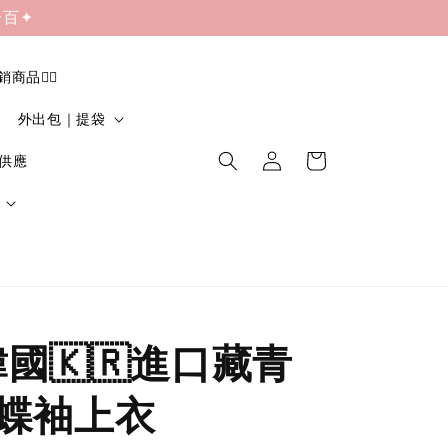
一百✦
促銷商品❤️‍🔥
外出包｜提袋
貨供應
|韓國🇰🇷進口藏青
蝶袖上衣