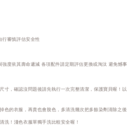
自行審慎評估安全性
與強度依其壽命遞減 各項配件請定期評估更換或淘汰 避免憾
尺寸，確認沒問題後請先執行一次完整清潔，保護寶貝喔！以
掉色的衣服，再貴也會脫色，多清洗幾次把多餘染劑清除之後
清洗！淺色衣服單獨手洗比較安全喔！