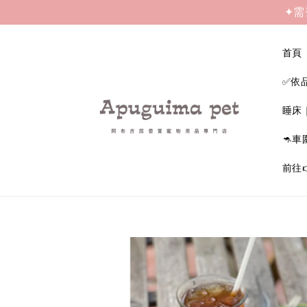
✦需
首頁
✅依
睡床
🦘車
前往