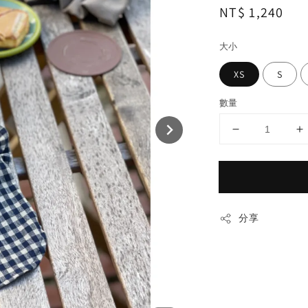
Regular
NT$ 1,240
price
大小
XS
S
數量
分享