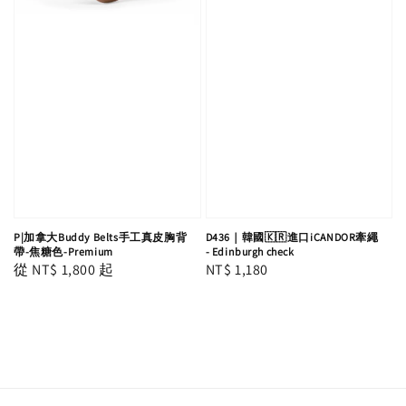
P|加拿大Buddy Belts手工真皮胸背
D436｜韓國🇰🇷進口iCANDOR牽繩
帶-焦糖色-Premium
- Edinburgh check
Regular
從
NT$ 1,800
起
Regular
NT$ 1,180
price
price