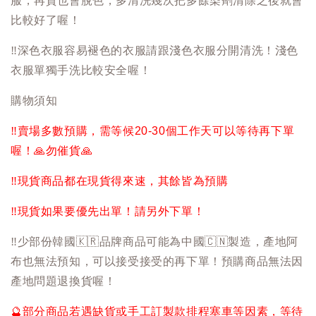
服，再貴也會脫色，多清洗幾次把多餘染劑清除之後就會
比較好了喔！
‼️
深色衣服容易褪色的衣服請跟淺色衣服分開清洗！淺色
衣服單獨手洗比較安全喔！
購物須知
‼️
賣場多數預購，需等候20-30個工作天可以等待再下單
喔！
🙏
勿催貨
🙏
‼️
現貨商品都在現貨得來速，其餘皆為預購
‼️
現貨如果要優先出單！請另外下單！
‼️
少部份韓國
🇰🇷
品牌商品可能為中國
🇨🇳
製造，產地阿
布也無法預知，可以接受接受的再下單！預購商品無法因
產地問題退換貨喔！
🔮
部分商品若遇缺貨或手工訂製款排程塞車等因素，等待