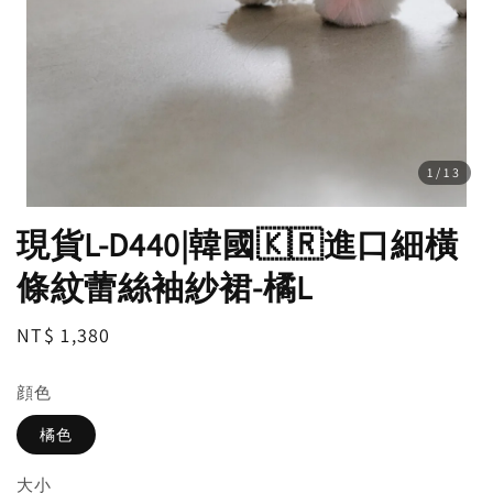
1
/13
現貨L-D440|韓國🇰🇷進口細橫
條紋蕾絲袖紗裙-橘L
Regular
NT$ 1,380
price
顔色
橘色
大小