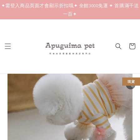
✦需登入商品頁面才會顯示折扣哦✦ 全館3000免運 ✦ 首購滿千送
一百✦
現貨