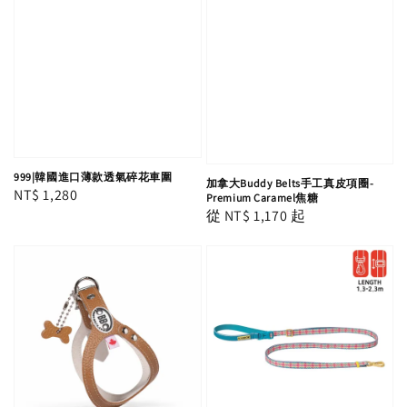
999|韓國進口薄款透氣碎花車圍
加拿大Buddy Belts手工真皮項圈-
Regular
NT$ 1,280
Premium Caramel焦糖
Regular
從
NT$ 1,170
起
price
price