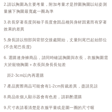
2.請以胸圍為主要考量，附加考量才是脖圍胸圍以站姿測
量腋下胸圍最寬處一圈為準
3.衣長穿著長度與袖子長度會因品種與身材因素而有穿著
效果的差異
5.身長請以頸部與背部交接處開始，丈量到尾巴起始部位
(不含尾巴長度)
6. 選購連身褲商品，請同時確認胸圍與衣長，衣服胸圍需
大於寵物胸圍＋衣長與身長長短差
距2-3cm以內再選購
7 產品實際商品可能會有1-2cm剪裁差異，盡請見諒
8.商品依個人顯示器會有色差，請斟酌選購
9.尺寸表請看清楚是衣服平量或是圍一圈的尺寸喔