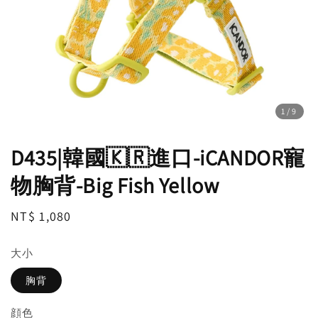
1
/9
D435|韓國🇰🇷進口-iCANDOR寵
物胸背-Big Fish Yellow
Regular
NT$ 1,080
price
大小
胸背
顔色