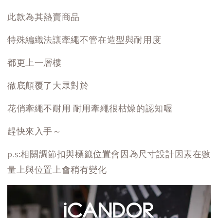
此款為其熱賣商品
特殊編織法讓牽繩不管在造型與耐用度
都更上一層樓
徹底顛覆了大眾對於
花俏牽繩不耐用 耐用牽繩很枯燥的認知喔
趕快來入手～
p.s:相關調節扣與標籤位置會因為尺寸設計因素在數
量上與位置上會稍有變化