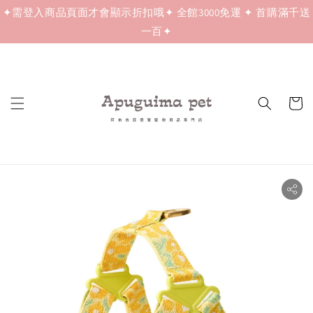
✦需登入商品頁面才會顯示折扣哦✦ 全館3000免運 ✦ 首購滿千送
一百✦