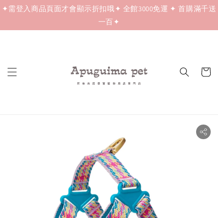
✦需登入商品頁面才會顯示折扣哦✦ 全館3000免運 ✦ 首購滿千送
一百✦