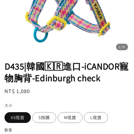
1
/8
D435|韓國🇰🇷進口-iCANDOR寵
物胸背-Edinburgh check
Regular
NT$ 1,080
price
大小
XS現貨
S預購
M現貨
L現貨
數量