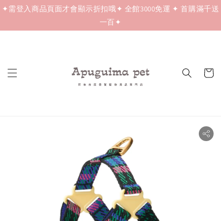
✦需登入商品頁面才會顯示折扣哦✦ 全館3000免運 ✦ 首購滿千送
一百✦