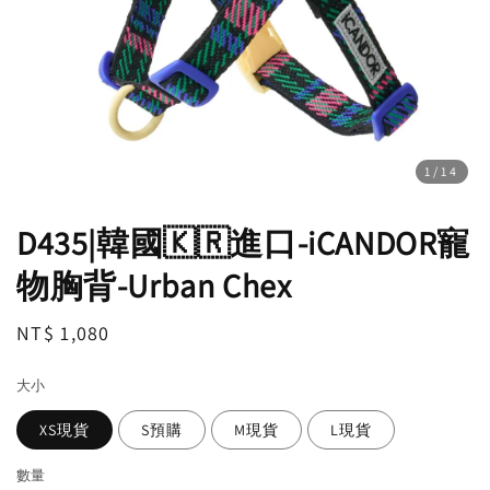
1
/14
D435|韓國🇰🇷進口-iCANDOR寵
物胸背-Urban Chex
Regular
NT$ 1,080
price
大小
XS現貨
S預購
M現貨
L現貨
數量