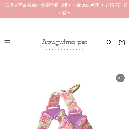
✦需登入商品頁面才會顯示折扣哦✦ 全館3000免運 ✦ 首購滿千送
一百✦