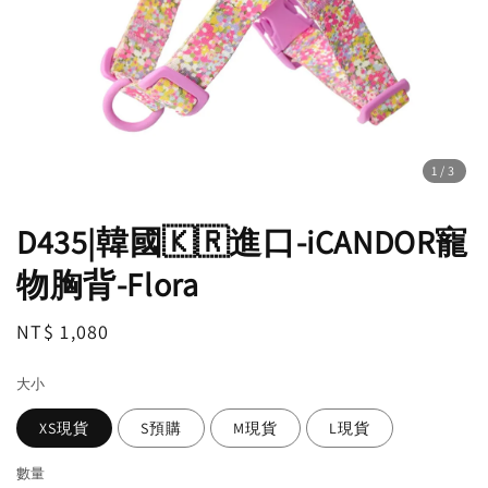
1
/3
D435|韓國🇰🇷進口-iCANDOR寵
物胸背-Flora
Regular
NT$ 1,080
price
大小
XS現貨
S預購
M現貨
L現貨
數量