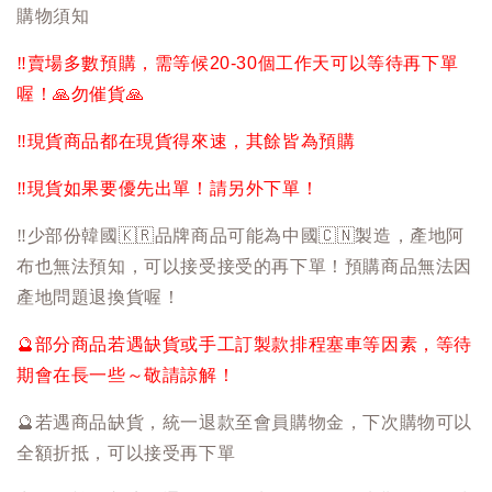
購物須知
‼️
賣場多數預購，需等候20-30個工作天可以等待再下單
喔！
🙏
勿催貨
🙏
‼️
現貨商品都在現貨得來速，其餘皆為預購
‼️
現貨如果要優先出單！請另外下單！
‼️
少部份韓國
🇰🇷
品牌商品可能為中國
🇨🇳
製造，產地阿
布也無法預知，可以接受接受的再下單！預購商品無法因
產地問題退換貨喔！
🔮
部分商品若遇缺貨或手工訂製款排程塞車等因素，等待
期會在長一些～敬請諒解！
🔮
若遇商品缺貨，統一退款至會員購物金，下次購物可以
全額折抵，可以接受再下單