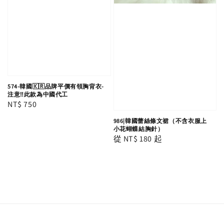
574-韓國🇰🇷品牌平價有領胸背衣-
注意‼️此款為中國代工
Regular
NT$ 750
price
986|韓國蕾絲條文裙（不含衣服上
小花蝴蝶結胸針）
Regular
從
NT$ 180
起
price