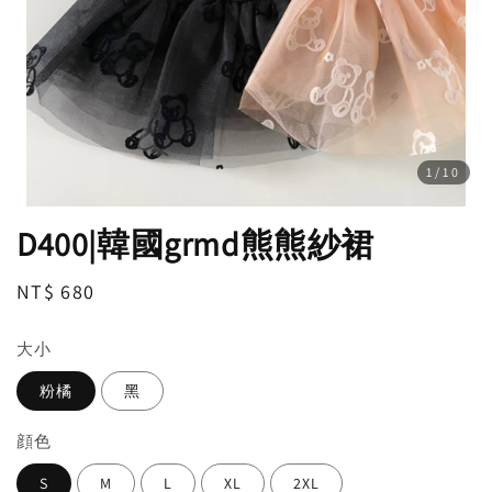
1
/10
D400|韓國grmd熊熊紗裙
Regular
NT$ 680
price
大小
粉橘
黑
顔色
S
M
L
XL
2XL