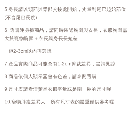
5.身長請以頸部與背部交接處開始，丈量到尾巴起始部位
(不含尾巴長度)
6. 選購連身褲商品，請同時確認胸圍與衣長，衣服胸圍需
大於寵物胸圍＋衣長與身長長短差
距2-3cm以內再選購
7 產品實際商品可能會有1-2cm剪裁差異，盡請見諒
8.商品依個人顯示器會有色差，請斟酌選購
9.尺寸表請看清楚是衣服平量或是圍一圈的尺寸喔
10.寵物胖瘦差異大，所有尺寸表的體重僅供參考喔