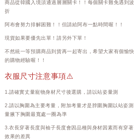
商品從韓國入境須通過層層關卡！！每個關卡難免遇到波
折
阿布會努力排解困難！！但請給阿布一點時間喔！！
現貨如果要優先出單！請另外下單！
不然統一等預購商品到貨再一起寄出，希望大家有個愉快
的購物經驗喔！！
衣服尺寸注意事項
⚠️
1.請確實丈量寵物身材尺寸後選購，請以站姿量測
2.請以胸圍為主要考量，附加考量才是脖圍胸圍以站姿測
量腋下胸圍最寬處一圈為準
3.衣長穿著長度與袖子長度會因品種與身材因素而有穿著
效果的差異