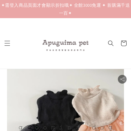
✦需登入商品頁面才會顯示折扣哦✦ 全館3000免運 ✦ 首購滿千送
一百✦