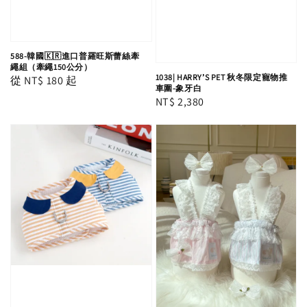
588-韓國🇰🇷進口普羅旺斯蕾絲牽
繩組（牽繩150公分）
1038| HARRY’S PET 秋冬限定寵物推
Regular
從
NT$ 180
起
車圍-象牙白
price
Regular
NT$ 2,380
price