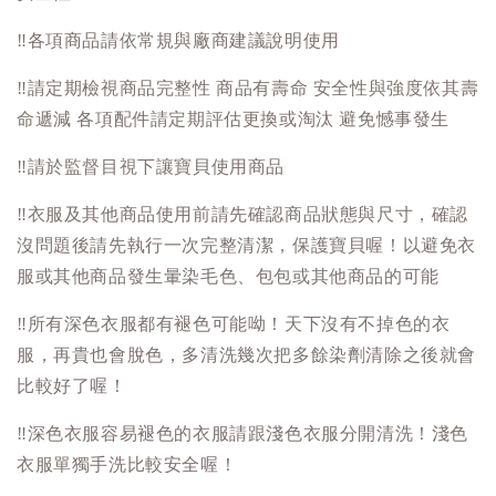
‼️
各項商品請依常規與廠商建議說明使用
‼️
請定期檢視商品完整性 商品有壽命 安全性與強度依其壽
命遞減 各項配件請定期評估更換或淘汰 避免憾事發生
‼️
請於監督目視下讓寶貝使用商品
‼️
衣服及其他商品使用前請先確認商品狀態與尺寸，確認
沒問題後請先執行一次完整清潔，保護寶貝喔！以避免衣
服或其他商品發生暈染毛色、包包或其他商品的可能
‼️
所有深色衣服都有褪色可能呦！天下沒有不掉色的衣
服，再貴也會脫色，多清洗幾次把多餘染劑清除之後就會
比較好了喔！
‼️
深色衣服容易褪色的衣服請跟淺色衣服分開清洗！淺色
衣服單獨手洗比較安全喔！