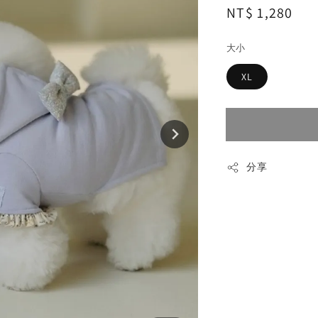
Regular
NT$ 1,280
售
price
大小
XL
分享