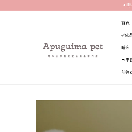
✦需
首頁
✅依
睡床
🦘車
前往