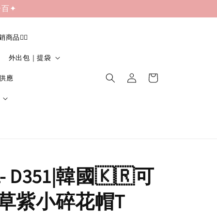
一百✦
促銷商品❤️‍🔥
外出包｜提袋
貨供應
- D351|韓國🇰🇷可
草紫小碎花帽T