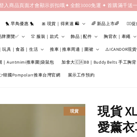
登入商品頁面才會顯示折扣哦✦ 全館3000免運 ✦ 首購滿千送
🐤 早鳥優惠 🐤
🎀 現貨｜得來速 🛍️
🌈 新品上市🌈
❤️‍🔥
品牌瀏覽✅
👚 服裝｜款式
飾品 | 配件
胸背衣｜牽繩
｜玩具｜食器｜生活
推車 | 推車周邊｜圍裙
⚠️ICANDOR現
圍｜Auntmimi推車圍|袋鼠包
加拿大🇨🇦BB｜Buddy Belts 手工胸背
韓國Pompolarr推車台灣官網
展示工作預約
現貨 XL
現貨
愛薰衣