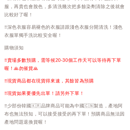
服，再貴也會脫色，多清洗幾次把多餘染劑清除之後就會
比較好了喔！
‼️
深色衣服容易褪色的衣服請跟淺色衣服分開清洗！淺色
衣服單獨手洗比較安全喔！
購物須知
‼️
賣場多數預購，需等候20-30個工作天可以等待再下單
喔！
🙏
勿催貨
🙏
‼️
現貨商品都在現貨得來速，其餘皆為預購
‼️
現貨如果要優先出單！請另外下單！
‼️
少部份韓國
🇰🇷
品牌商品可能為中國
🇨🇳
製造，產地阿
布也無法預知，可以接受接受的再下單！預購商品無法因
產地問題退換貨喔！