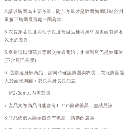
2.請以胸圍為主要考量，附加考量才是脖圍胸圍以站姿測
量腋下胸圍最寬處一圈為準
3.衣長穿著長度與袖子長度會因品種與身材因素而有穿著
效果的差異
5.身長請以頸部與背部交接處開始，丈量到尾巴起始部位
(不含尾巴長度)
6. 選購連身褲商品，請同時確認胸圍與衣長，衣服胸圍需
大於寵物胸圍＋衣長與身長長短差
距2-3cm以內再選購
7 產品實際商品可能會有1-2cm剪裁差異，盡請見諒
8.商品依個人顯示器會有色差，請斟酌選購