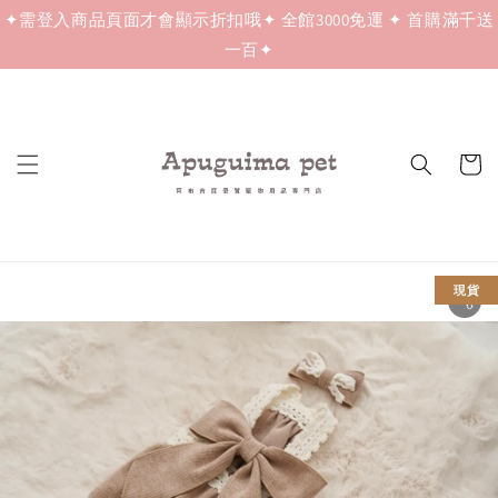
✦需登入商品頁面才會顯示折扣哦✦ 全館3000免運 ✦ 首購滿千送
一百✦
現貨