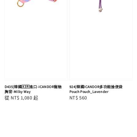
D435|韓國🇰🇷進口-iCANDOR寵物
924|韓國ICANDOR多功能撿便袋
胸背-Milky Way
Pouch Pouch_Lavender
Regular
從
NT$ 1,080
起
Regular
NT$ 560
price
price