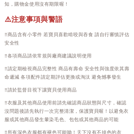
知，購物金使用沒有期限喔！
注意事項與警語
⚠️
‼️
商品含有小零件 若寶貝喜歡啃咬與吞食 請自行審慎評估
安全性
‼️
各項商品請依常規與廠商建議說明使用
‼️
請定期檢視商品完整性 商品有壽命 安全性與強度依其壽
命遞減 各項配件請定期評估更換或淘汰 避免憾事發生
‼️
請於監督目視下讓寶貝使用商品
‼️
衣服及其他商品使用前請先確認商品狀態與尺寸，確認
沒問題後請先執行一次完整清潔，保護寶貝喔！以避免衣
服或其他商品發生暈染毛色、包包或其他商品的可能
‼️
所有深色衣服都有褪色可能呦！天下沒有不掉色的衣