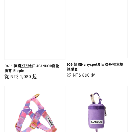
909|韓國Harryspet夏日炎炎推車墊
D435|韓國🇰🇷進口-iCANDOR寵物
涼感套
胸背-Ripple
Regular
從
NT$ 890
起
Regular
從
NT$ 1,080
起
price
price