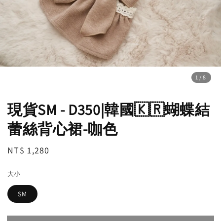
1
/8
現貨SM - D350|韓國🇰🇷蝴蝶結
蕾絲背心裙-咖色
Regular
NT$ 1,280
售完
price
大小
SM