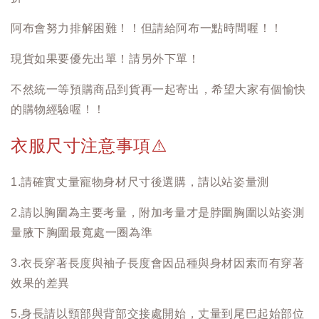
阿布會努力排解困難！！但請給阿布一點時間喔！！
現貨如果要優先出單！請另外下單！
不然統一等預購商品到貨再一起寄出，希望大家有個愉快
的購物經驗喔！！
衣服尺寸注意事項
⚠️
1.請確實丈量寵物身材尺寸後選購，請以站姿量測
2.請以胸圍為主要考量，附加考量才是脖圍胸圍以站姿測
量腋下胸圍最寬處一圈為準
3.衣長穿著長度與袖子長度會因品種與身材因素而有穿著
效果的差異
5.身長請以頸部與背部交接處開始，丈量到尾巴起始部位