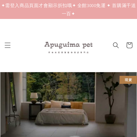
✦需登入商品頁面才會顯示折扣哦✦ 全館3000免運 ✦ 首購滿千送
一百✦
現貨