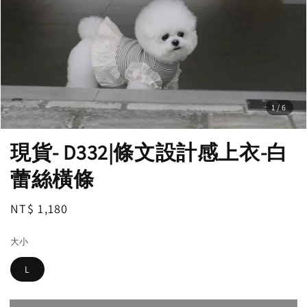
1
/6
現貨- D332|條文設計感上衣-白
蕾絲橫條
Regular
NT$ 1,180
售完
price
大小
L