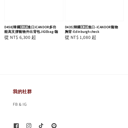
D458|韓國🇰🇷進口iCANDOR多功
D435|韓國🇰🇷進口-iCANDOR寵物
能高支撐寵物外出背包JIGEbag-咖
胸背-Edinburgh check
Regular
從
NT$ 6,300
起
Regular
從
NT$ 1,080
起
price
price
我的社群
FB & IG