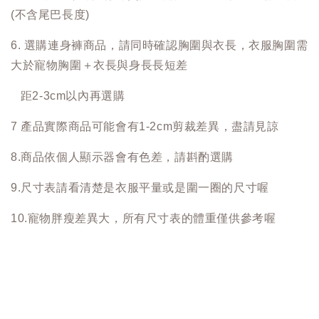
(不含尾巴長度)
6. 選購連身褲商品，請同時確認胸圍與衣長，衣服胸圍需
大於寵物胸圍＋衣長與身長長短差
距2-3cm以內再選購
7 產品實際商品可能會有1-2cm剪裁差異，盡請見諒
8.商品依個人顯示器會有色差，請斟酌選購
9.尺寸表請看清楚是衣服平量或是圍一圈的尺寸喔
10.寵物胖瘦差異大，所有尺寸表的體重僅供參考喔