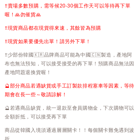
‼️
賣場多數預購，需等候20-30個工作天可以等待再下單
喔！
🙏
勿催貨
🙏
‼️
現貨商品都在現貨得來速，其餘皆為預購
‼️
現貨如果要優先出單！請另外下單！
‼️
少部份韓國
🇰🇷
品牌商品可能為中國
🇨🇳
製造，產地阿
布也無法預知，可以接受接受的再下單！預購商品無法因
產地問題退換貨喔！
🔮
部分商品若遇缺貨或手工訂製款排程塞車等因素，等待
期會在長一些～敬請諒解！
🔮
若遇商品缺貨，統一退款至會員購物金，下次購物可以
全額折抵，可以接受再下單
商品從韓國入境須通過層層關卡！！每個關卡難免遇到波
折