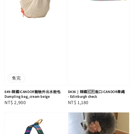
售完
649-韓國iCANDOR寵物外出水餃包
D436｜韓國🇰🇷進口iCANDOR牽繩
Dumpling bag_cream beige
- Edinburgh check
Regular
NT$ 2,900
Regular
NT$ 1,180
price
price