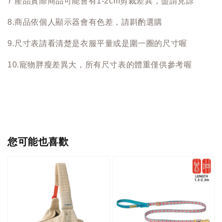
7 產品實際商品可能會有1-2cm剪裁差異，盡請見諒
8.商品依個人顯示器會有色差，請斟酌選購
9.尺寸表請看清楚是衣服平量或是圍一圈的尺寸喔
10.寵物胖瘦差異大，所有尺寸表的體重僅供參考喔
您可能也喜歡