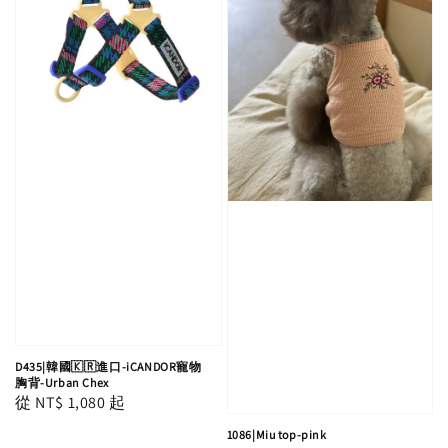
D435|韓國🇰🇷進口-iCANDOR寵物
胸背-Urban Chex
Regular
從
NT$ 1,080
起
price
1086|Miu top-pink