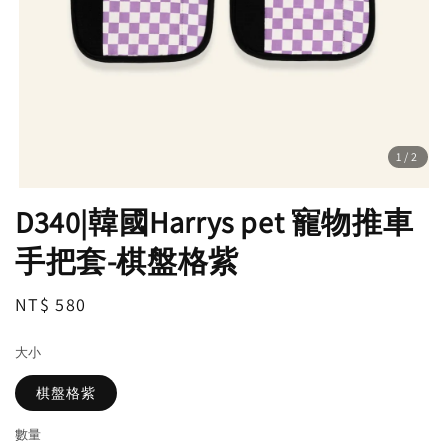
1
/2
D340|韓國Harrys pet 寵物推車
手把套-棋盤格紫
Regular
NT$ 580
price
大小
棋盤格紫
數量