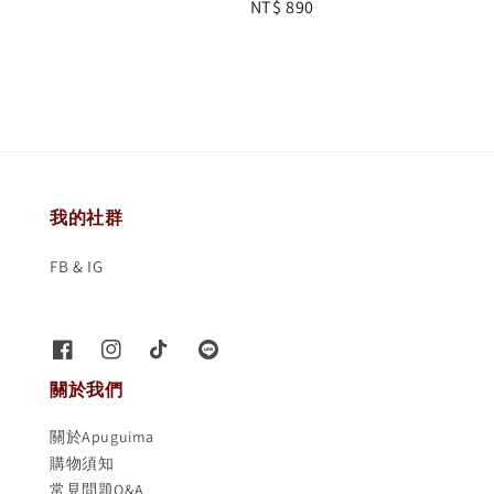
Regular
NT$ 890
price
我的社群
FB & IG
關於我們
關於Apuguima
購物須知
常見問題Q&A