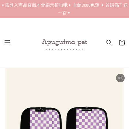
✦需登入商品頁面才會顯示折扣哦✦ 全館3000免運 ✦ 首購滿千送
一百✦