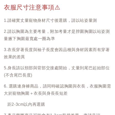
衣服尺寸注意事項
⚠️
1.請確實丈量寵物身材尺寸後選購，請以站姿量測
2.請以胸圍為主要考量，附加考量才是脖圍胸圍以站姿測
量腋下胸圍最寬處一圈為準
3.衣長穿著長度與袖子長度會因品種與身材因素而有穿著
效果的差異
5.身長請以頸部與背部交接處開始，丈量到尾巴起始部位
(不含尾巴長度)
6. 選購連身褲商品，請同時確認胸圍與衣長，衣服胸圍需
大於寵物胸圍＋衣長與身長長短差
距2-3cm以內再選購