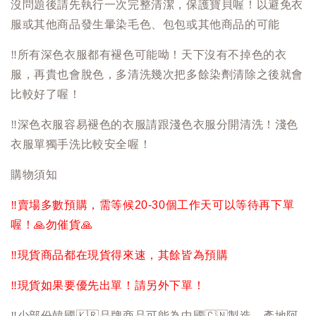
沒問題後請先執行一次完整清潔，保護寶貝喔！以避免衣
服或其他商品發生暈染毛色、包包或其他商品的可能
‼️
所有深色衣服都有褪色可能呦！天下沒有不掉色的衣
服，再貴也會脫色，多清洗幾次把多餘染劑清除之後就會
比較好了喔！
‼️
深色衣服容易褪色的衣服請跟淺色衣服分開清洗！淺色
衣服單獨手洗比較安全喔！
購物須知
‼️
賣場多數預購，需等候20-30個工作天可以等待再下單
喔！
🙏
勿催貨
🙏
‼️
現貨商品都在現貨得來速，其餘皆為預購
‼️
現貨如果要優先出單！請另外下單！
‼️
少部份韓國
🇰🇷
品牌商品可能為中國
🇨🇳
製造，產地阿