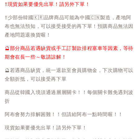
‼️
現貨如果要優先出單！請另外下單！
‼️
少部份韓國
🇰🇷
品牌商品可能為中國
🇨🇳
製造，產地阿
布也無法預知，可以接受接受的再下單！預購商品無法因
產地問題退換貨喔！
🔮
部分商品若遇缺貨或手工訂製款排程塞車等因素，等待
期會在長一些～敬請諒解！
🔮
若遇商品缺貨，統一退款至會員購物金，下次購物可以
全額折抵，可以接受再下單
商品從韓國入境須通過層層關卡！！每個關卡難免遇到波
折
阿布會努力排解困難！！但請給阿布一點時間喔！！
現貨如果要優先出單！請另外下單！