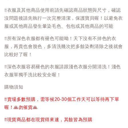
‼️
衣服及其他商品使用前請先確認商品狀態與尺寸，確認
沒問題後請先執行一次完整清潔，保護寶貝喔！以避免衣
服或其他商品發生暈染毛色、包包或其他商品的可能
‼️
所有深色衣服都有褪色可能呦！天下沒有不掉色的衣
服，再貴也會脫色，多清洗幾次把多餘染劑清除之後就會
比較好了喔！
‼️
深色衣服容易褪色的衣服請跟淺色衣服分開清洗！淺色
衣服單獨手洗比較安全喔！
購物須知
‼️
賣場多數預購，需等候20-30個工作天可以等待再下單
喔！
🙏
勿催貨
🙏
‼️
現貨商品都在現貨得來速，其餘皆為預購