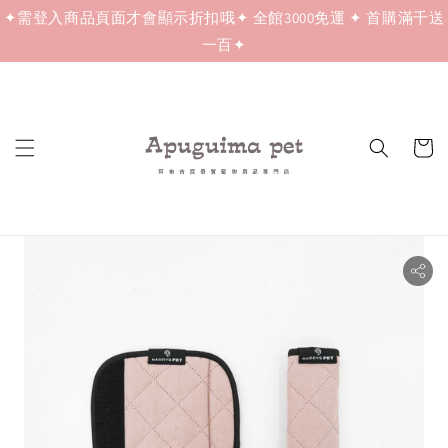
✦需登入商品頁面才會顯示折扣哦✦ 全館3000免運 ✦ 首購滿千送
一百✦