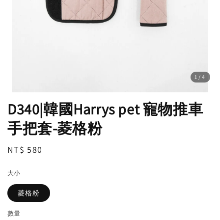
1
/4
D340|韓國Harrys pet 寵物推車
手把套-菱格粉
Regular
NT$ 580
price
大小
菱格粉
數量