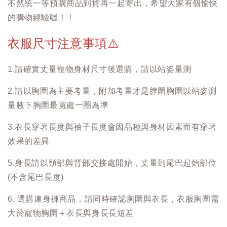
不然統一等預購商品到貨再一起寄出，希望大家有個愉快
的購物經驗喔！！
衣服尺寸注意事項
⚠️
1.請確實丈量寵物身材尺寸後選購，請以站姿量測
2.請以胸圍為主要考量，附加考量才是脖圍胸圍以站姿測
量腋下胸圍最寬處一圈為準
3.衣長穿著長度與袖子長度會因品種與身材因素而有穿著
效果的差異
5.身長請以頸部與背部交接處開始，丈量到尾巴起始部位
(不含尾巴長度)
6. 選購連身褲商品，請同時確認胸圍與衣長，衣服胸圍需
大於寵物胸圍＋衣長與身長長短差