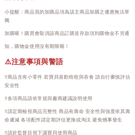
小提醒：商品頁的加購品項為該主商品加購之優惠無法單
獨
加購喔！購買會取消該商品訂購並存款項到購物金不另通
知，購物金使用沒有期限喔！
注意事項與警語
⚠️
‼️
商品含有小零件 若寶貝喜歡啃咬與吞食 請自行審慎評估
安全性
‼️
各項商品請依常規與廠商建議說明使用
‼️
請定期檢視商品完整性 商品有壽命 安全性與強度依其壽
命遞減 各項配件請定期評估更換或淘汰 避免憾事發生
‼️
請於監督目視下讓寶貝使用商品