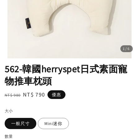
1
/6
562-韓國herryspet日式素面寵
物推車枕頭
Regular
Sale
NT$ 790
優惠
NT$ 980
price
price
大小
一般尺寸
Mini迷你
數量