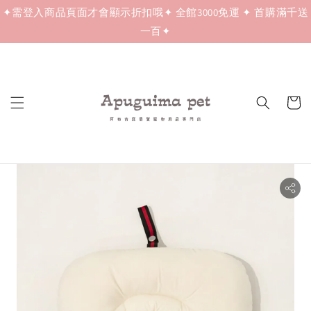
✦需登入商品頁面才會顯示折扣哦✦ 全館3000免運 ✦ 首購滿千送
一百✦