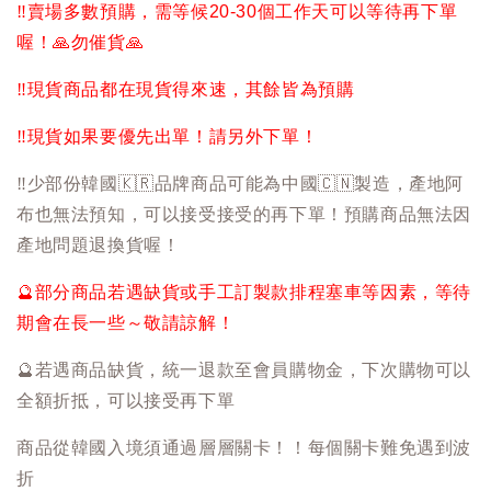
‼️
賣場多數預購，需等候20-30個工作天可以等待再下單
喔！
🙏
勿催貨
🙏
‼️
現貨商品都在現貨得來速，其餘皆為預購
‼️
現貨如果要優先出單！請另外下單！
‼️
少部份韓國
🇰🇷
品牌商品可能為中國
🇨🇳
製造，產地阿
布也無法預知，可以接受接受的再下單！預購商品無法因
產地問題退換貨喔！
🔮
部分商品若遇缺貨或手工訂製款排程塞車等因素，等待
期會在長一些～敬請諒解！
🔮
若遇商品缺貨，統一退款至會員購物金，下次購物可以
全額折抵，可以接受再下單
商品從韓國入境須通過層層關卡！！每個關卡難免遇到波
折