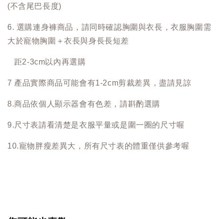
(不含尾巴長度)
6. 選購連身褲商品，請同時確認胸圍與衣長，衣服胸圍需
大於寵物胸圍＋衣長與身長長短差
距2-3cm以內再選購
7 產品實際商品可能會有1-2cm剪裁差異，盡請見諒
8.商品依個人顯示器會有色差，請斟酌選購
9.尺寸表請看清楚是衣服平量或是圍一圈的尺寸喔
10.寵物胖瘦差異大，所有尺寸表的體重僅供參考喔