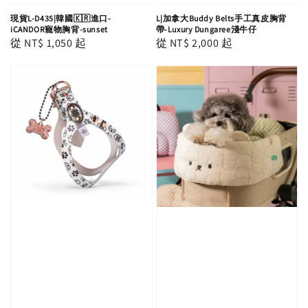
現貨L-D435|韓國🇰🇷進口-
L|加拿大Buddy Belts手工真皮胸背
iCANDOR寵物胸背-sunset
帶-Luxury Dungaree淺牛仔
Regular
從
NT$ 1,050
起
Regular
從
NT$ 2,000
起
price
price