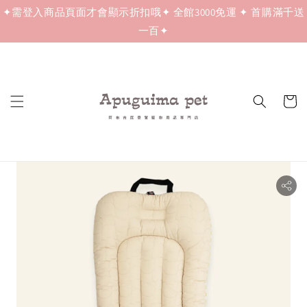
✦需登入商品頁面才會顯示折扣哦✦ 全館3000免運 ✦ 首購滿千送
一百✦