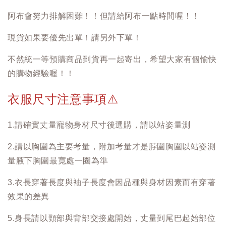
阿布會努力排解困難！！但請給阿布一點時間喔！！
現貨如果要優先出單！請另外下單！
不然統一等預購商品到貨再一起寄出，希望大家有個愉快
的購物經驗喔！！
衣服尺寸注意事項
⚠️
1.請確實丈量寵物身材尺寸後選購，請以站姿量測
2.請以胸圍為主要考量，附加考量才是脖圍胸圍以站姿測
量腋下胸圍最寬處一圈為準
3.衣長穿著長度與袖子長度會因品種與身材因素而有穿著
效果的差異
5.身長請以頸部與背部交接處開始，丈量到尾巴起始部位