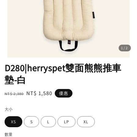
1
/2
D280|herryspet雙面熊熊推車
墊-白
Regular
Sale
NT$ 1,580
優惠
NT$ 2,380
price
price
大小
XS
S
L
LP
XL
數量