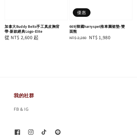
優惠
加拿大Buddy Belts手工真皮胸背
669|韓國harryspet推車圍裙墊-雙
帶-新款經典Logo-Elite
面熊
Regular
從
NT$ 2,600
起
Regular
Sale
NT$ 1,980
NT$ 2,280
price
price
price
我的社群
FB & IG