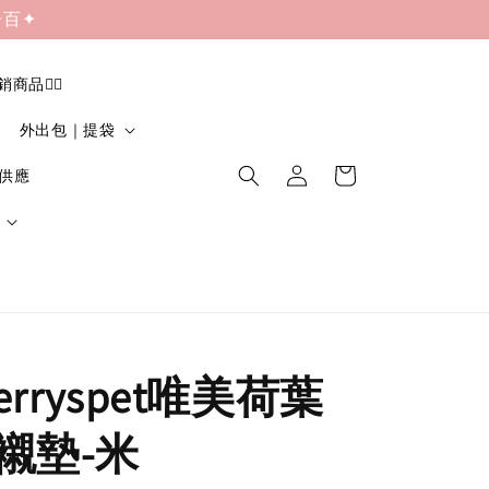
一百✦
促銷商品❤️‍🔥
外出包｜提袋
貨供應
herryspet唯美荷葉
襯墊-米