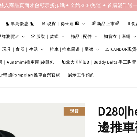
登入商品頁面才會顯示折扣哦✦ 全館3000免運 ✦ 首購滿千送
🐤 早鳥優惠 🐤
🎀 現貨｜得來速 🛍️
🌈 新品上市🌈
❤️‍🔥
品牌瀏覽✅
👚 服裝｜款式
飾品 | 配件
胸背衣｜牽繩
｜玩具｜食器｜生活
推車 | 推車周邊｜圍裙
⚠️ICANDOR現
圍｜Auntmimi推車圍|袋鼠包
加拿大🇨🇦BB｜Buddy Belts 手工胸背
韓國Pompolarr推車台灣官網
展示工作預約
D280|
現貨
邊推車