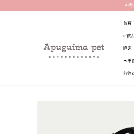
✦需
首頁
✅依
睡床
🦘車
前往