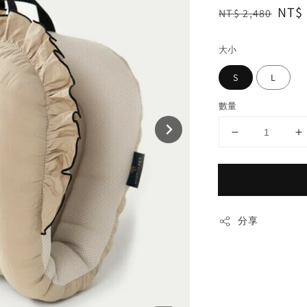
Regular
Sale
NT$ 
NT$ 2,480
price
pric
大小
S
L
數量
分享