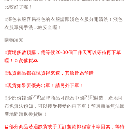
比較好了喔！
‼️
深色衣服容易褪色的衣服請跟淺色衣服分開清洗！淺色
衣服單獨手洗比較安全喔！
購物須知
‼️
賣場多數預購，需等候20-30個工作天可以等待再下單
喔！
🙏
勿催貨
🙏
‼️
現貨商品都在現貨得來速，其餘皆為預購
‼️
現貨如果要優先出單！請另外下單！
‼️
少部份韓國
🇰🇷
品牌商品可能為中國
🇨🇳
製造，產地阿
布也無法預知，可以接受接受的再下單！預購商品無法因
產地問題退換貨喔！
🔮
部分商品若遇缺貨或手工訂製款排程塞車等因素，等待