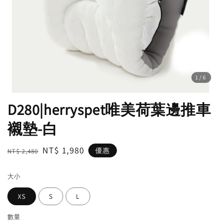
1
/6
D280|herryspet唯美荷葉邊推車
襯墊-白
Regular
Sale
NT$ 1,980
優惠
NT$ 2,480
price
price
大小
XS
S
L
數量