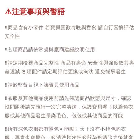
注意事項與警語
⚠️
‼️
商品含有小零件 若寶貝喜歡啃咬與吞食 請自行審慎評估
安全性
‼️
各項商品請依常規與廠商建議說明使用
‼️
請定期檢視商品完整性 商品有壽命 安全性與強度依其壽
命遞減 各項配件請定期評估更換或淘汰 避免憾事發生
‼️
請於監督目視下讓寶貝使用商品
‼️
衣服及其他商品使用前請先確認商品狀態與尺寸，確認
沒問題後請先執行一次完整清潔，保護寶貝喔！以避免衣
服或其他商品發生暈染毛色、包包或其他商品的可能
‼️
所有深色衣服都有褪色可能呦！天下沒有不掉色的衣
服，再貴也會脫色，多清洗幾次把多餘染劑清除之後就會