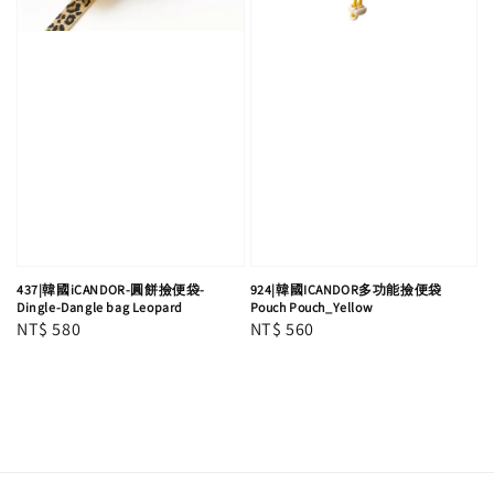
437|韓國iCANDOR-圓餅撿便袋-
924|韓國ICANDOR多功能撿便袋
Dingle-Dangle bag Leopard
Pouch Pouch_Yellow
Regular
NT$ 580
Regular
NT$ 560
price
price