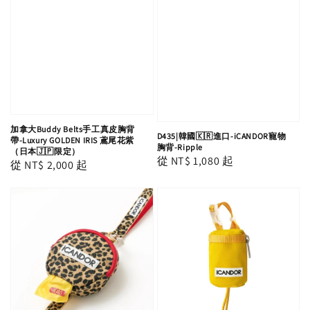
加拿大Buddy Belts手工真皮胸背
D435|韓國🇰🇷進口-iCANDOR寵物
帶-Luxury GOLDEN IRIS 鳶尾花紫
胸背-Ripple
（日本🇯🇵限定）
Regular
從
NT$ 1,080
起
Regular
從
NT$ 2,000
起
price
price