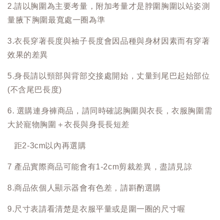
2.請以胸圍為主要考量，附加考量才是脖圍胸圍以站姿測
量腋下胸圍最寬處一圈為準
3.衣長穿著長度與袖子長度會因品種與身材因素而有穿著
效果的差異
5.身長請以頸部與背部交接處開始，丈量到尾巴起始部位
(不含尾巴長度)
6. 選購連身褲商品，請同時確認胸圍與衣長，衣服胸圍需
大於寵物胸圍＋衣長與身長長短差
距2-3cm以內再選購
7 產品實際商品可能會有1-2cm剪裁差異，盡請見諒
8.商品依個人顯示器會有色差，請斟酌選購
9.尺寸表請看清楚是衣服平量或是圍一圈的尺寸喔