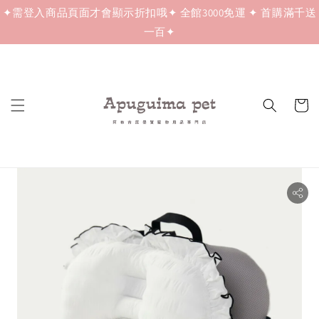
✦需登入商品頁面才會顯示折扣哦✦ 全館3000免運 ✦ 首購滿千送
一百✦