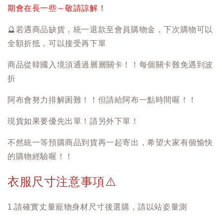
期會在長一些～敬請諒解！
🔮
若遇商品缺貨，統一退款至會員購物金，下次購物可以
全額折抵，可以接受再下單
商品從韓國入境須通過層層關卡！！每個關卡難免遇到波
折
阿布會努力排解困難！！但請給阿布一點時間喔！！
現貨如果要優先出單！請另外下單！
不然統一等預購商品到貨再一起寄出，希望大家有個愉快
的購物經驗喔！！
衣服尺寸注意事項
⚠️
1.請確實丈量寵物身材尺寸後選購，請以站姿量測