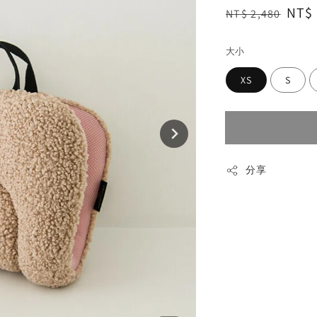
Regular
Sale
NT$ 
NT$ 2,480
price
pric
大小
XS
S
分享