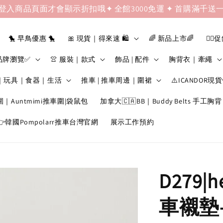
登入商品頁面才會顯示折扣哦✦ 全館3000免運 ✦ 首購滿千送
🐤 早鳥優惠 🐤
🎀 現貨｜得來速 🛍️
🌈 新品上市🌈
❤️‍🔥
品牌瀏覽✅
👚 服裝｜款式
飾品 | 配件
胸背衣｜牽繩
｜玩具｜食器｜生活
推車 | 推車周邊｜圍裙
⚠️ICANDOR現
圍｜Auntmimi推車圍|袋鼠包
加拿大🇨🇦BB｜Buddy Belts 手工胸背
韓國Pompolarr推車台灣官網
展示工作預約
D279|
車襯墊