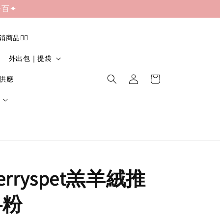
一百✦
促銷商品❤️‍🔥
外出包｜提袋
貨供應
herryspet羔羊絨推
-粉