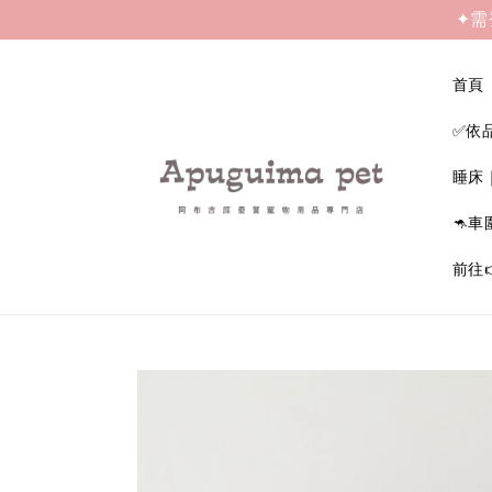
✦需
首頁
✅依
睡床
🦘車
前往