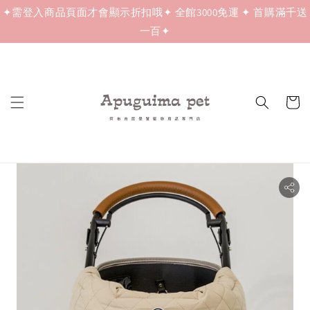
✦需登入商品頁面才會顯示折扣哦✦ 全館3000免運 ✦ 首購滿千送
一百✦