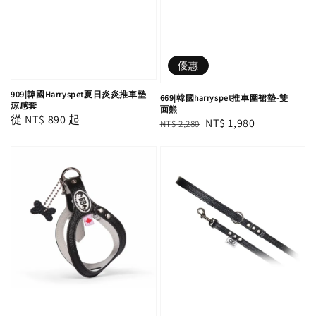
優惠
909|韓國Harryspet夏日炎炎推車墊
669|韓國harryspet推車圍裙墊-雙
涼感套
面熊
Regular
從
NT$ 890
起
Regular
Sale
NT$ 1,980
NT$ 2,280
price
price
price