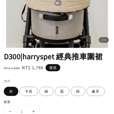
1
/6
D300|harryspet 經典推車圍裙
Regular
Sale
NT$ 1,780
優惠
NT$ 1,980
price
price
大小
灰
卡其
綠
藍
粉
象牙
數量