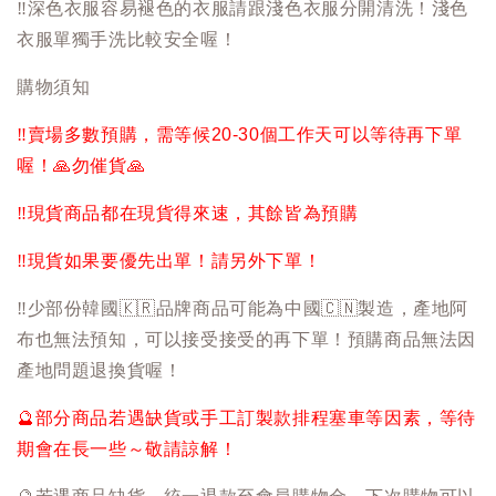
‼️
深色衣服容易褪色的衣服請跟淺色衣服分開清洗！淺色
衣服單獨手洗比較安全喔！
購物須知
‼️
賣場多數預購，需等候20-30個工作天可以等待再下單
喔！
🙏
勿催貨
🙏
‼️
現貨商品都在現貨得來速，其餘皆為預購
‼️
現貨如果要優先出單！請另外下單！
‼️
少部份韓國
🇰🇷
品牌商品可能為中國
🇨🇳
製造，產地阿
布也無法預知，可以接受接受的再下單！預購商品無法因
產地問題退換貨喔！
🔮
部分商品若遇缺貨或手工訂製款排程塞車等因素，等待
期會在長一些～敬請諒解！