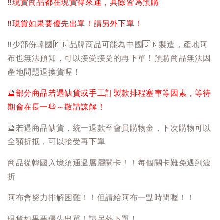
‼️
現貨商品都在現貨得來速，其餘皆為預購
‼️
現貨如果要優先出單！請另外下單！
‼️
少部份韓國
🇰🇷
品牌商品可能為中國
🇨🇳
製造，產地阿
布也無法預知，可以接受接受的再下單！預購商品無法因
產地問題退換貨喔！
🔮
部分商品若遇缺貨或手工訂製款排程塞車等因素，等待
期會在長一些～敬請諒解！
🔮
若遇商品缺貨，統一退款至會員購物金，下次購物可以
全額折抵，可以接受再下單
商品從韓國入境須通過層層關卡！！每個關卡難免遇到波
折
阿布會努力排解困難！！但請給阿布一點時間喔！！
現貨如果要優先出單！請另外下單！