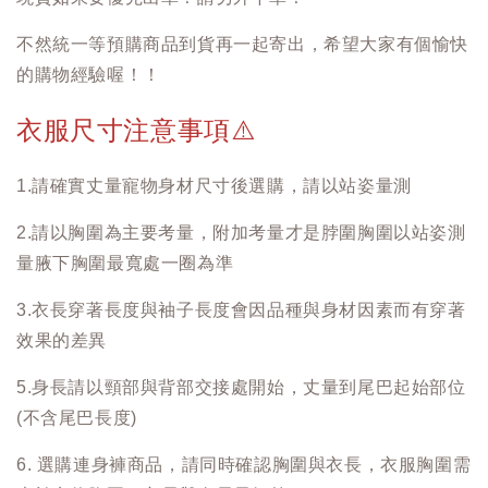
不然統一等預購商品到貨再一起寄出，希望大家有個愉快
的購物經驗喔！！
衣服尺寸注意事項
⚠️
1.請確實丈量寵物身材尺寸後選購，請以站姿量測
2.請以胸圍為主要考量，附加考量才是脖圍胸圍以站姿測
量腋下胸圍最寬處一圈為準
3.衣長穿著長度與袖子長度會因品種與身材因素而有穿著
效果的差異
5.身長請以頸部與背部交接處開始，丈量到尾巴起始部位
(不含尾巴長度)
6. 選購連身褲商品，請同時確認胸圍與衣長，衣服胸圍需