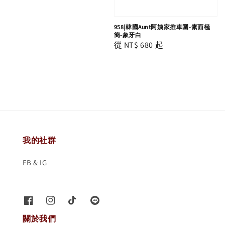
price
958|韓國Aunt阿姨家推車圍-素面極
簡-象牙白
Regular
從
NT$ 680
起
price
我的社群
FB & IG
關於我們