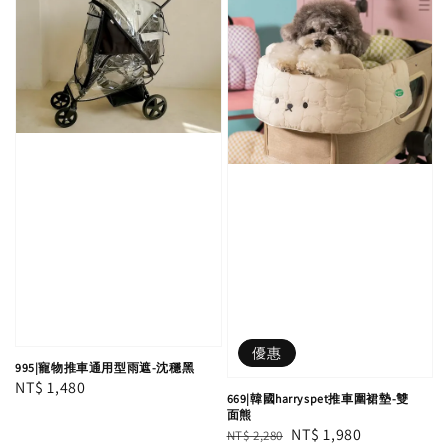
優惠
995|寵物推車通用型雨遮-沈穩黑
Regular
NT$ 1,480
669|韓國harryspet推車圍裙墊-雙
price
面熊
Regular
Sale
NT$ 1,980
NT$ 2,280