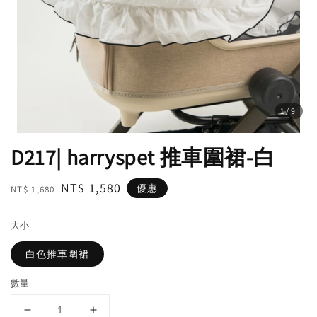
1
/9
D217| harryspet 推車圍裙-白
Regular
Sale
NT$ 1,580
優惠
NT$ 1,680
price
price
大小
白色推車圍裙
數量