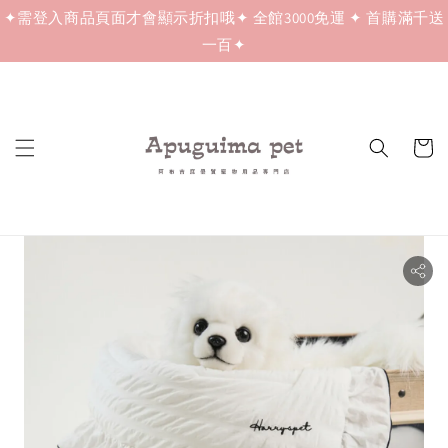
✦需登入商品頁面才會顯示折扣哦✦ 全館3000免運 ✦ 首購滿千送
一百✦