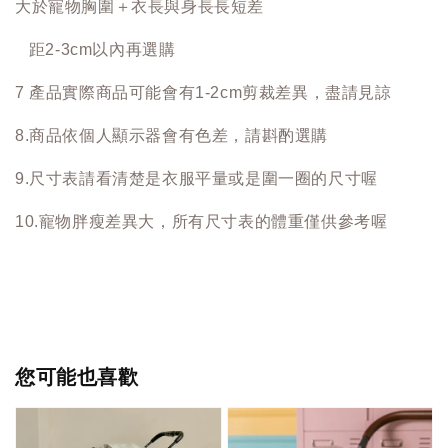
大於寵物胸圍＋衣長與身長長短差
距2-3cm以內再選購
7 產品實際商品可能會有1-2cm剪裁差異，盡請見諒
8.商品依個人顯示器會有色差，請斟酌選購
9.尺寸表請看清楚是衣服平量或是圍一圈的尺寸喔
10.寵物胖瘦差異大，所有尺寸表的體重僅供參考喔
您可能也喜歡