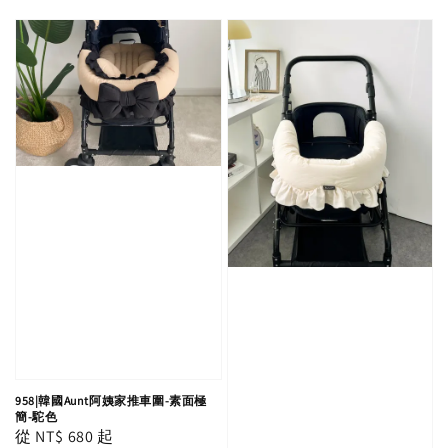
price
price
958|韓國Aunt阿姨家推車圍-素面極
簡-駝色
Regular
從
NT$ 680
起