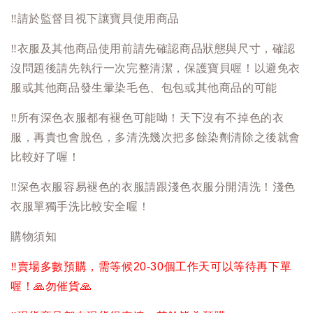
‼️
請於監督目視下讓寶貝使用商品
‼️
衣服及其他商品使用前請先確認商品狀態與尺寸，確認
沒問題後請先執行一次完整清潔，保護寶貝喔！以避免衣
服或其他商品發生暈染毛色、包包或其他商品的可能
‼️
所有深色衣服都有褪色可能呦！天下沒有不掉色的衣
服，再貴也會脫色，多清洗幾次把多餘染劑清除之後就會
比較好了喔！
‼️
深色衣服容易褪色的衣服請跟淺色衣服分開清洗！淺色
衣服單獨手洗比較安全喔！
購物須知
‼️
賣場多數預購，需等候20-30個工作天可以等待再下單
喔！
🙏
勿催貨
🙏