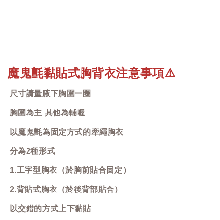
魔鬼氈黏貼式胸背衣注意事項
⚠️
尺寸請量腋下胸圍一圈
胸圍為主 其他為輔喔
以魔鬼氈為固定方式的牽繩胸衣
分為2種形式
1.工字型胸衣（於胸前貼合固定）
2.背貼式胸衣（於後背部貼合）
以交錯的方式上下黏貼