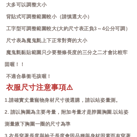
大多可以調整大小
背貼式可調整範圍較小（請慎選大小）
工字型可調整範圍較大(大約尺寸表正負3～4公分可調）
尺寸表為魔鬼氈上下正常對齊的大小
魔鬼氈黏貼範圍只少要整條長度的三分之二才會比較牢
固喔！！
不適合暴衝毛孩喔！
衣服尺寸注意事項
⚠️
1.請確實丈量寵物身材尺寸後選購，請以站姿量測。
2. 請以胸圍為主要考量，附加考量才是脖圍胸圍.以站姿
測量腋下胸圍一圈的尺寸為準
3.衣長穿著長度與袖子長度會因品種與身材因素而有穿著