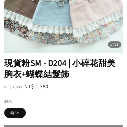
1
/11
現貨粉SM - D204 | 小碎花甜美
胸衣+蝴蝶結髮飾
Regular
Sale
NT$ 1,380
NT$ 1,580
售完
price
price
顔色
粉SM