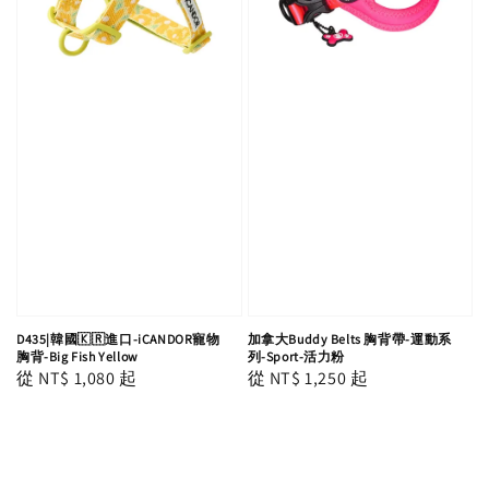
D435|韓國🇰🇷進口-iCANDOR寵物
加拿大Buddy Belts 胸背帶-運動系
胸背-Big Fish Yellow
列-Sport-活力粉
Regular
從
NT$ 1,080
起
Regular
從
NT$ 1,250
起
price
price