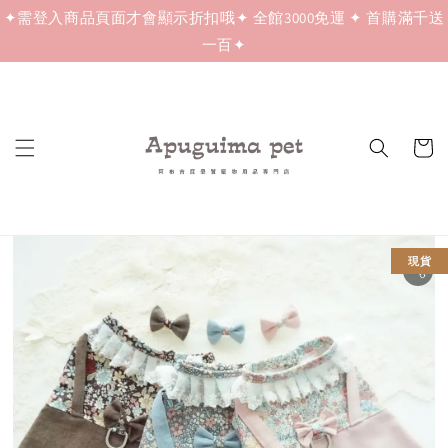
✦需登入商品頁面才會顯示折扣哦✦ 全館3000免運 ✦ 首購滿千送
一百✦
現貨