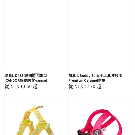
現貨L-D435|韓國🇰🇷進口-
加拿大Buddy Belts手工真皮項圈-
iCANDOR寵物胸背-sunset
Premium Caramel焦糖
Regular
從
NT$ 1,050
起
Regular
從
NT$ 1,170
起
price
price