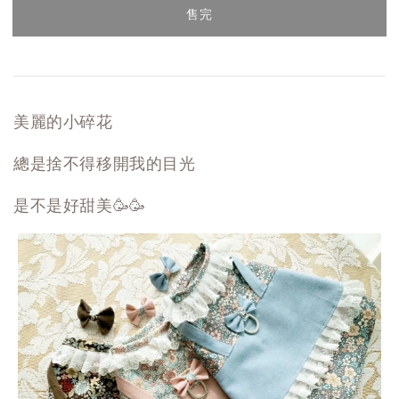
售完
美麗的小碎花
總是捨不得移開我的目光
是不是好甜美🥳🥳