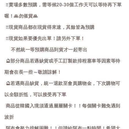
‼️
賣場多數預購，需等候20-30個工作天可以等待再下單
喔！
🙏
勿催貨
🙏
‼️
現貨商品都在現貨得來速，其餘皆為預購
‼️
現貨如果要優先出單！請另外下單！
不然統一等預購商品到貨才一起寄出
🔮
部分商品若遇缺貨或手工訂製款排程塞車等因素等待
期會在長一些～敬請諒解！
🔮
若遇商品缺貨，統一退款至會員購物金，下次購物可
以全額折抵，可以接受再下單
商品從韓國入境須通過層層關卡！！每個關卡難免遇到
波折
阿布會努力排解困難！！但請給阿布一點時間！希望大