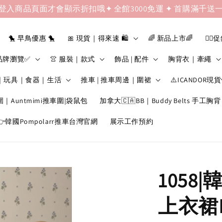
登入商品頁面才會顯示折扣哦✦ 全館3000免運 ✦ 首購滿千送
🐤 早鳥優惠 🐤
🎀 現貨｜得來速 🛍️
🌈 新品上市🌈
❤️‍🔥
品牌瀏覽✅
👚 服裝｜款式
飾品 | 配件
胸背衣｜牽繩
｜玩具｜食器｜生活
推車 | 推車周邊｜圍裙
⚠️ICANDOR現
圍｜Auntmimi推車圍|袋鼠包
加拿大🇨🇦BB｜Buddy Belts 手工胸背
韓國Pompolarr推車台灣官網
展示工作預約
1058
上衣裙Nav