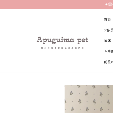
✦需
首頁
✅依
睡床
🦘車
前往