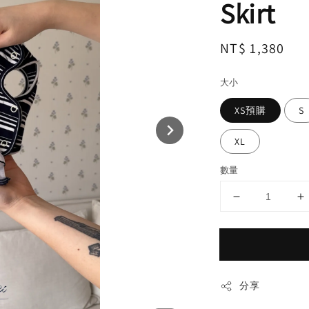
Skirt
Regular
NT$ 1,380
price
大小
XS預購
S
XL
數量
分享