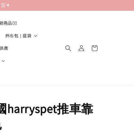
一百✦
促銷商品❤️‍🔥
外出包｜提袋
貨供應
國harryspet推車靠
色