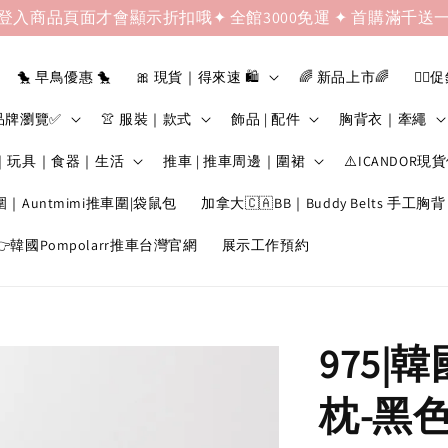
登入商品頁面才會顯示折扣哦✦ 全館3000免運 ✦ 首購滿千送
🐤 早鳥優惠 🐤
🎀 現貨｜得來速 🛍️
🌈 新品上市🌈
❤️‍🔥
品牌瀏覽✅
👚 服裝｜款式
飾品 | 配件
胸背衣｜牽繩
｜玩具｜食器｜生活
推車 | 推車周邊｜圍裙
⚠️ICANDOR現
圍｜Auntmimi推車圍|袋鼠包
加拿大🇨🇦BB｜Buddy Belts 手工胸背
韓國Pompolarr推車台灣官網
展示工作預約
975|韓
枕-黑