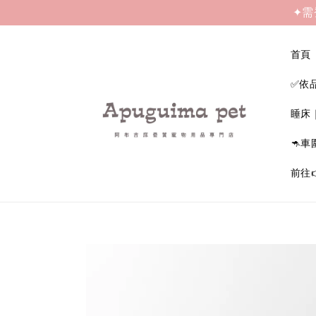
✦需
首頁
✅依
睡床
🦘車
前往