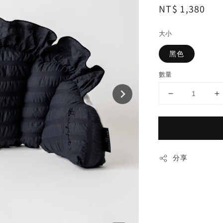
Regular
NT$ 1,380
price
大小
黑色
數量
分享