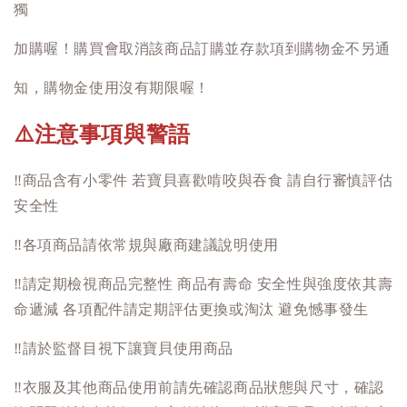
獨
加購喔！購買會取消該商品訂購並存款項到購物金不另通
知，購物金使用沒有期限喔！
注意事項與警語
⚠️
‼️
商品含有小零件 若寶貝喜歡啃咬與吞食 請自行審慎評估
安全性
‼️
各項商品請依常規與廠商建議說明使用
‼️
請定期檢視商品完整性 商品有壽命 安全性與強度依其壽
命遞減 各項配件請定期評估更換或淘汰 避免憾事發生
‼️
請於監督目視下讓寶貝使用商品
‼️
衣服及其他商品使用前請先確認商品狀態與尺寸，確認