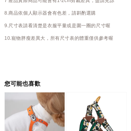
7 產品實際商品可能會有1-2cm剪裁差異，盡請見諒
8.商品依個人顯示器會有色差，請斟酌選購
9.尺寸表請看清楚是衣服平量或是圍一圈的尺寸喔
10.寵物胖瘦差異大，所有尺寸表的體重僅供參考喔
您可能也喜歡