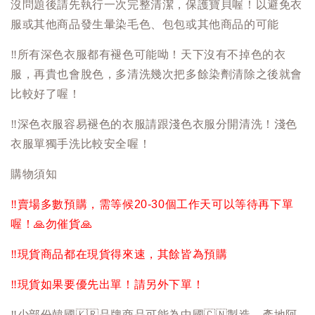
沒問題後請先執行一次完整清潔，保護寶貝喔！以避免衣
服或其他商品發生暈染毛色、包包或其他商品的可能
‼️
所有深色衣服都有褪色可能呦！天下沒有不掉色的衣
服，再貴也會脫色，多清洗幾次把多餘染劑清除之後就會
比較好了喔！
‼️
深色衣服容易褪色的衣服請跟淺色衣服分開清洗！淺色
衣服單獨手洗比較安全喔！
購物須知
‼️
賣場多數預購，需等候20-30個工作天可以等待再下單
喔！
🙏
勿催貨
🙏
‼️
現貨商品都在現貨得來速，其餘皆為預購
‼️
現貨如果要優先出單！請另外下單！
‼️
少部份韓國
🇰🇷
品牌商品可能為中國
🇨🇳
製造，產地阿