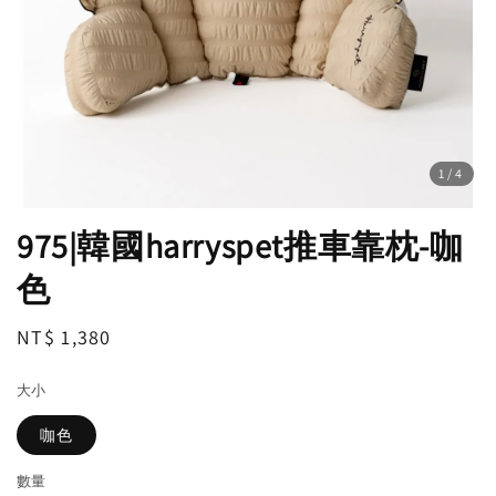
1
/4
975|韓國harryspet推車靠枕-咖
色
Regular
NT$ 1,380
price
大小
咖色
數量