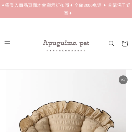
✦需登入商品頁面才會顯示折扣哦✦ 全館3000免運 ✦ 首購滿千送
一百✦