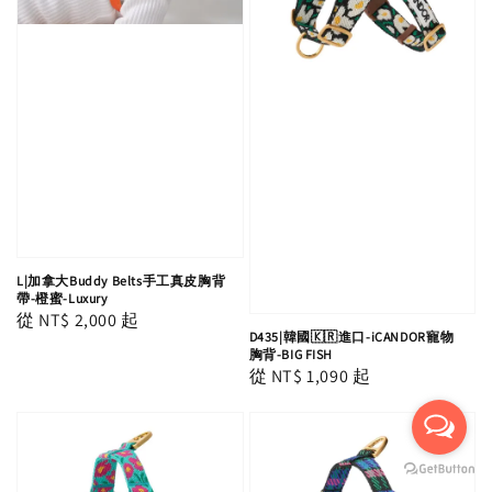
L|加拿大Buddy Belts手工真皮胸背
帶-橙蜜-Luxury
Regular
從
NT$ 2,000
起
D435|韓國🇰🇷進口-iCANDOR寵物
price
胸背-BIG FISH
Regular
從
NT$ 1,090
起
price