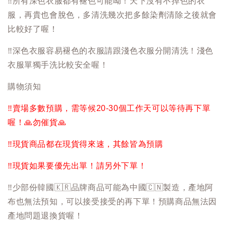
‼️
所有深色衣服都有褪色可能呦！天下沒有不掉色的衣
服，再貴也會脫色，多清洗幾次把多餘染劑清除之後就會
比較好了喔！
‼️
深色衣服容易褪色的衣服請跟淺色衣服分開清洗！淺色
衣服單獨手洗比較安全喔！
購物須知
‼️
賣場多數預購，需等候20-30個工作天可以等待再下單
喔！
🙏
勿催貨
🙏
‼️
現貨商品都在現貨得來速，其餘皆為預購
‼️
現貨如果要優先出單！請另外下單！
‼️
少部份韓國
🇰🇷
品牌商品可能為中國
🇨🇳
製造，產地阿
布也無法預知，可以接受接受的再下單！預購商品無法因
產地問題退換貨喔！