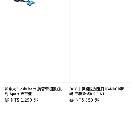
加拿大Buddy Belts 胸背帶-運動系
D436｜韓國🇰🇷進口iCANDOR牽
列-Sport-天空藍
繩-三種款式BIG FISH
Regular
從
NT$ 1,250
起
Regular
從
NT$ 850
起
price
price