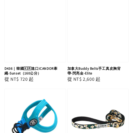
D436｜韓國🇰🇷進口iCANDOR牽
加拿大Buddy Belts手工真皮胸背
繩-Sunset（160公分）
帶-閃亮金-Elite
Regular
從
NT$ 720
起
Regular
從
NT$ 2,600
起
price
price