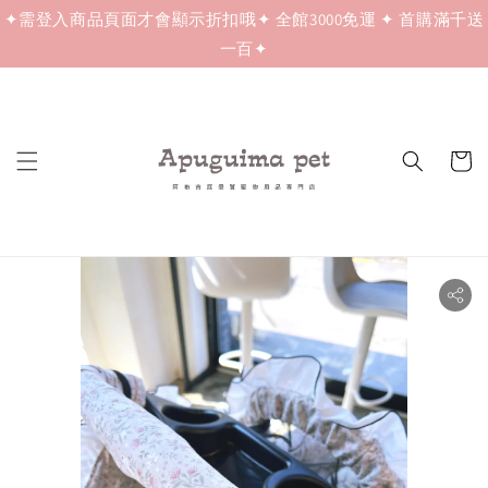
✦需登入商品頁面才會顯示折扣哦✦ 全館3000免運 ✦ 首購滿千送
一百✦