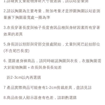
1.請確實丈量寵物身材尺寸後選購，請以站姿量測
2.請以胸圍為主要考量，附加考量才是脖圍胸圍以站姿測
量腋下胸圍最寬處一圈為準
3.衣長穿著長度與袖子長度會因品種與身材因素而有穿著
效果的差異
5.身長請以頸部與背部交接處開始，丈量到尾巴起始部位
(不含尾巴長度)
6. 選購連身褲商品，請同時確認胸圍與衣長，衣服胸圍需
大於寵物胸圍＋衣長與身長長短差
距2-3cm以內再選購
7 產品實際商品可能會有1-2cm剪裁差異，盡請見諒
8.商品依個人顯示器會有色差，請斟酌選購