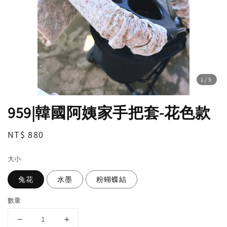
1
/5
959|韓國阿姨家手把套-花色款
Regular
NT$ 880
price
大小
兔花
水墨
粉蝴蝶結
數量