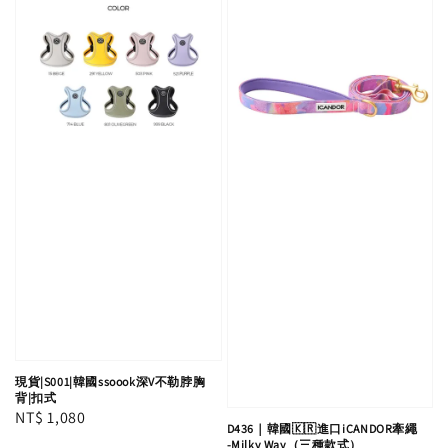
現貨|S001|韓國ssoook深V不勒脖胸
背|扣式
Regular
NT$ 1,080
D436｜韓國🇰🇷進口iCANDOR牽繩
price
-Milky Way（三種款式）