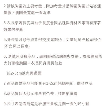
2.請以胸圍為主要考量，附加考量才是脖圍胸圍以站姿測
量腋下胸圍最寬處一圈為準
3.衣長穿著長度與袖子長度會因品種與身材因素而有穿著
效果的差異
5.身長請以頸部與背部交接處開始，丈量到尾巴起始部位
(不含尾巴長度)
6. 選購連身褲商品，請同時確認胸圍與衣長，衣服胸圍需
大於寵物胸圍＋衣長與身長長短差
距2-3cm以內再選購
7 產品實際商品可能會有1-2cm剪裁差異，盡請見諒
8.商品依個人顯示器會有色差，請斟酌選購
9.尺寸表請看清楚是衣服平量或是圍一圈的尺寸喔