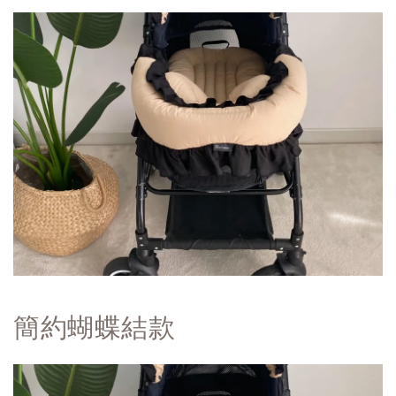
簡約蝴蝶結
款