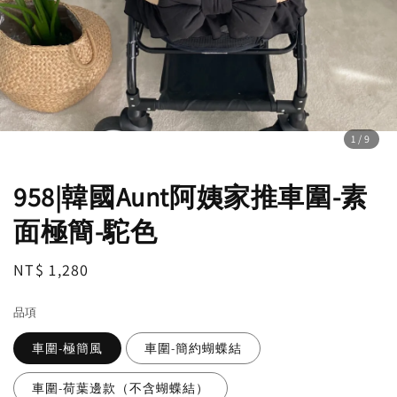
1
/9
958|韓國Aunt阿姨家推車圍-素
面極簡-駝色
Regular
NT$ 1,280
price
品項
車圍-極簡風
車圍-簡約蝴蝶結
車圍-荷葉邊款（不含蝴蝶結）