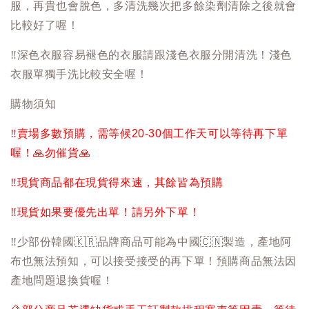
服，再貴也會脫色，多清洗幾次把多餘染劑清除之後就會
比較好了喔！
‼️
深色衣服容易褪色的衣服請跟淺色衣服分開清洗！淺色
衣服單獨手洗比較安全喔！
購物須知
‼️
賣場多數預購，需等候20-30個工作天可以等待再下單
喔！
🙏
勿催貨
🙏
‼️
現貨商品都在現貨得來速，其餘皆為預購
‼️
現貨如果要優先出單！請另外下單！
‼️
少部份韓國
🇰🇷
品牌商品可能為中國
🇨🇳
製造，產地阿
布也無法預知，可以接受接受的再下單！預購商品無法因
產地問題退換貨喔！