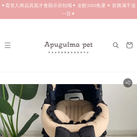
✦需登入商品頁面才會顯示折扣哦✦ 全館3000免運 ✦ 首購滿千送
一百✦