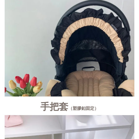
手把套
（塑膠釦固定）