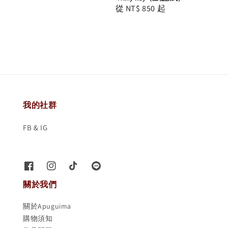
Regular
從
NT$ 850
起
price
我的社群
FB & IG
關於我們
關於Apuguima
購物須知