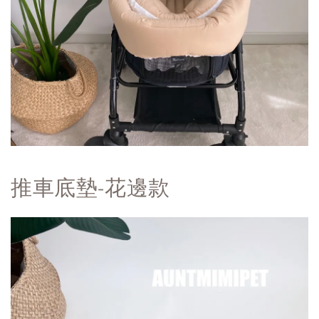
推車底墊-花邊款