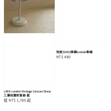
現貨|S002|韓國ssoook牽繩
Regular
NT$ 480
price
L003-Lorelei Vintage Cancan Dress
三層俏麗荷葉裙-藍
Regular
從
NT$ 1,780
起
price