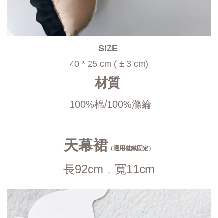
SIZE 
40 * 25 cm ( ± 3 cm)
材質 
100%棉/100%滌綸
天幕裙
（通用磁鐵固定）
長92cm，寬11cm