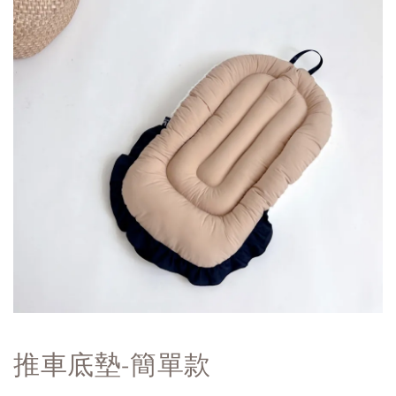
推車底墊-簡單款