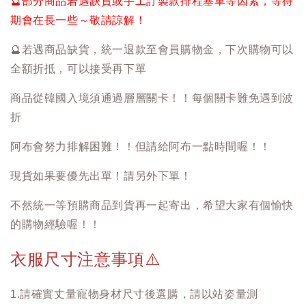
🔮
部分商品若遇缺貨或手工訂製款排程塞車等因素，等待
期會在長一些～敬請諒解！
🔮
若遇商品缺貨，統一退款至會員購物金，下次購物可以
全額折抵，可以接受再下單
商品從韓國入境須通過層層關卡！！每個關卡難免遇到波
折
阿布會努力排解困難！！但請給阿布一點時間喔！！
現貨如果要優先出單！請另外下單！
不然統一等預購商品到貨再一起寄出，希望大家有個愉快
的購物經驗喔！！
衣服尺寸注意事項
⚠️
1.請確實丈量寵物身材尺寸後選購，請以站姿量測