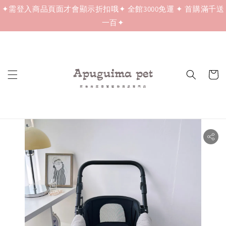
✦需登入商品頁面才會顯示折扣哦✦ 全館3000免運 ✦ 首購滿千送
一百✦