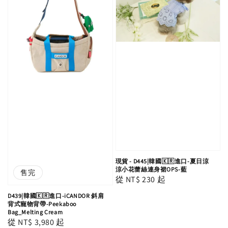
現貨 - D445|韓國🇰🇷進口-夏日涼
涼小花蕾絲連身裙OPS-藍
售完
Regular
從
NT$ 230
起
price
D439|韓國🇰🇷進口-iCANDOR 斜肩
背式寵物背帶-Peekaboo
Bag_Melting Cream
Regular
從
NT$ 3,980
起