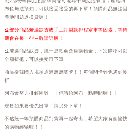
‼️
少部份韓國
🇰🇷
品牌商品可能為中國
🇨🇳
製造，產地阿
布也無法預知，可以接受接受的再下單！預購商品無法因
產地問題退換貨喔！
🔮
部分商品若遇缺貨或手工訂製款排程塞車等因素，等待
期會在長一些～敬請諒解！
🔮
若遇商品缺貨，統一退款至會員購物金，下次購物可以
全額折抵，可以接受再下單
商品從韓國入境須通過層層關卡！！每個關卡難免遇到波
折
阿布會努力排解困難！！但請給阿布一點時間喔！！
現貨如果要優先出單！請另外下單！
不然統一等預購商品到貨再一起寄出，希望大家有個愉快
的購物經驗喔！！