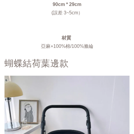
90cm * 29cm
(誤差 3~5cm）
材質 
亞麻+100%棉/100%滌綸
蝴蝶結荷葉邊款