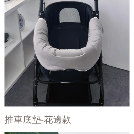
推車底墊-花邊款