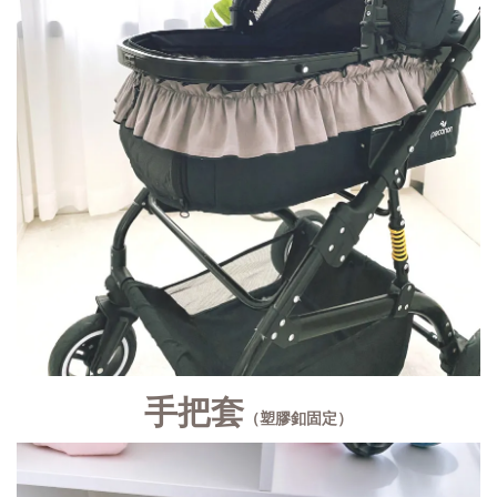
手把套
（塑膠釦固定）