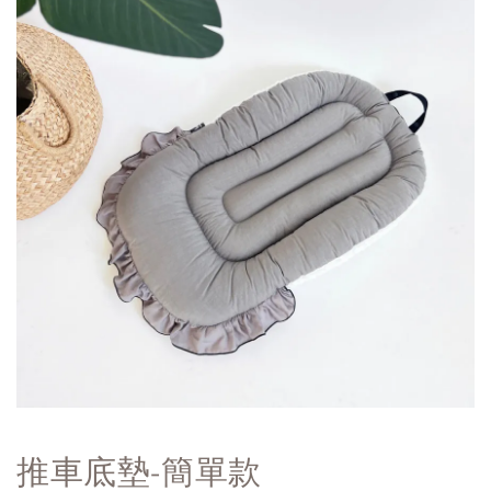
推車底墊-簡單款