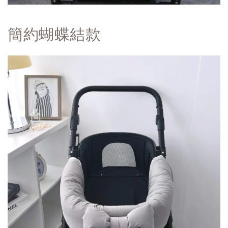
簡約蝴蝶結
款