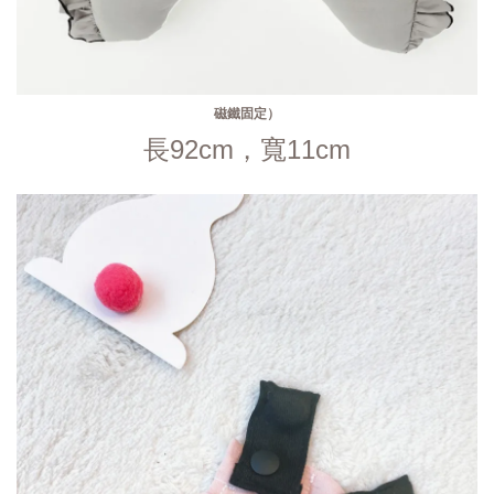
磁鐵固定）
長92cm，寬11cm