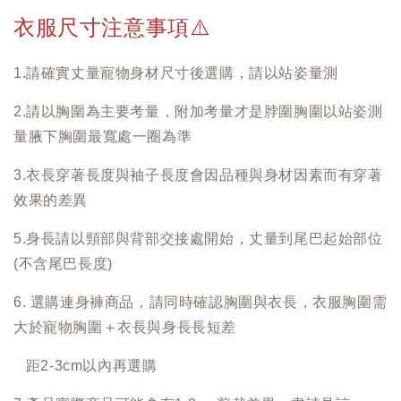
衣服尺寸注意事項
⚠️
1.請確實丈量寵物身材尺寸後選購，請以站姿量測
2.請以胸圍為主要考量，附加考量才是脖圍胸圍以站姿測
量腋下胸圍最寬處一圈為準
3.衣長穿著長度與袖子長度會因品種與身材因素而有穿著
效果的差異
5.身長請以頸部與背部交接處開始，丈量到尾巴起始部位
(不含尾巴長度)
6. 選購連身褲商品，請同時確認胸圍與衣長，衣服胸圍需
大於寵物胸圍＋衣長與身長長短差
距2-3cm以內再選購