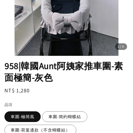
1
/9
958|韓國Aunt阿姨家推車圍-素
面極簡-灰色
Regular
NT$ 1,280
price
品項
車圍-極簡風
車圍-簡約蝴蝶結
車圍-荷葉邊款（不含蝴蝶結）