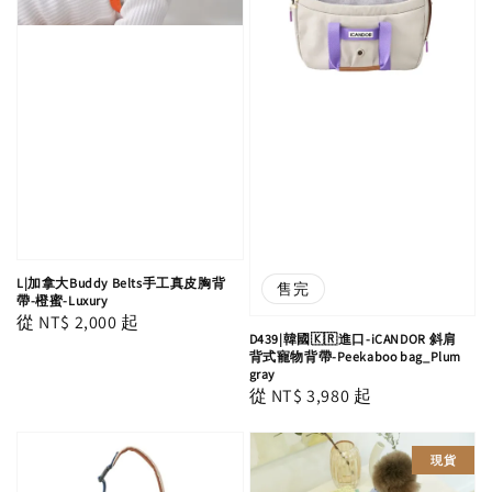
L|加拿大Buddy Belts手工真皮胸背
售完
帶-橙蜜-Luxury
Regular
從
NT$ 2,000
起
D439|韓國🇰🇷進口-iCANDOR 斜肩
price
背式寵物背帶-Peekaboo bag_Plum
gray
Regular
從
NT$ 3,980
起
price
現貨