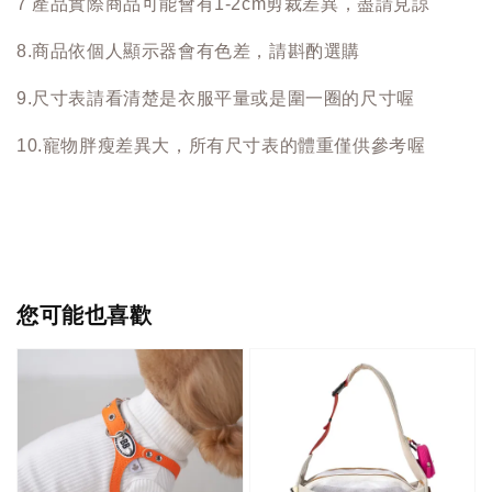
7 產品實際商品可能會有1-2cm剪裁差異，盡請見諒
8.商品依個人顯示器會有色差，請斟酌選購
9.尺寸表請看清楚是衣服平量或是圍一圈的尺寸喔
10.寵物胖瘦差異大，所有尺寸表的體重僅供參考喔
您可能也喜歡