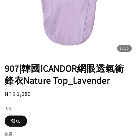
1
/10
907|韓國ICANDOR網眼透氣衝
鋒衣Nature Top_Lavender
Regular
NT$ 1,080
price
大小
紫XL
數量