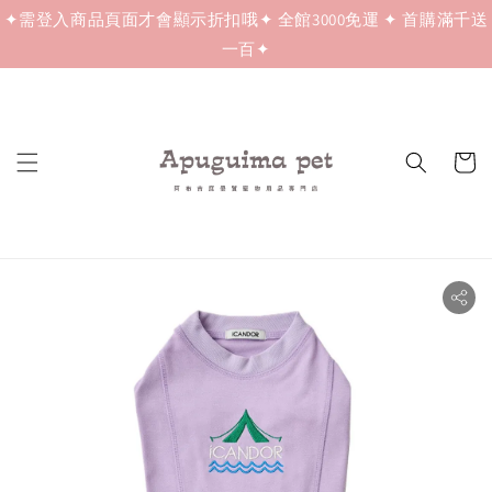
✦需登入商品頁面才會顯示折扣哦✦ 全館3000免運 ✦ 首購滿千送
一百✦