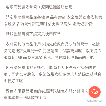
‼️
各項商品請依常規與廠商建議說明使用
‼️
請定期檢視商品完整性 商品有壽命 安全性與強度依其壽
命遞減 各項配件請定期評估更換或淘汰 避免憾事發生
‼️
請於監督目視下讓寶貝使用商品
‼️
衣服及其他商品使用前請先確認商品狀態與尺寸，確認
沒問題後請先執行一次完整清潔，保護寶貝喔！以避免衣
服或其他商品發生暈染毛色、包包或其他商品的可能
‼️
所有深色衣服都有褪色可能呦！天下沒有不掉色的衣
服，再貴也會脫色，多清洗幾次把多餘染劑清除之後就會
比較好了喔！
‼️
深色衣服容易褪色的衣服請跟淺色衣服分開清洗！淺色
衣服單獨手洗比較安全喔！