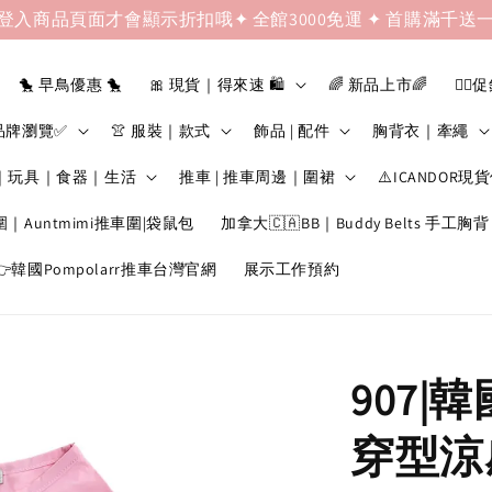
登入商品頁面才會顯示折扣哦✦ 全館3000免運 ✦ 首購滿千送
🐤 早鳥優惠 🐤
🎀 現貨｜得來速 🛍️
🌈 新品上市🌈
❤️‍🔥
品牌瀏覽✅
👚 服裝｜款式
飾品 | 配件
胸背衣｜牽繩
｜玩具｜食器｜生活
推車 | 推車周邊｜圍裙
⚠️ICANDOR現
圍｜Auntmimi推車圍|袋鼠包
加拿大🇨🇦BB｜Buddy Belts 手工胸背
韓國Pompolarr推車台灣官網
展示工作預約
907|
穿型涼感衣