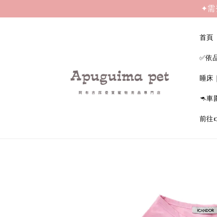
✦需
首頁
✅依
睡床
🦘車
前往