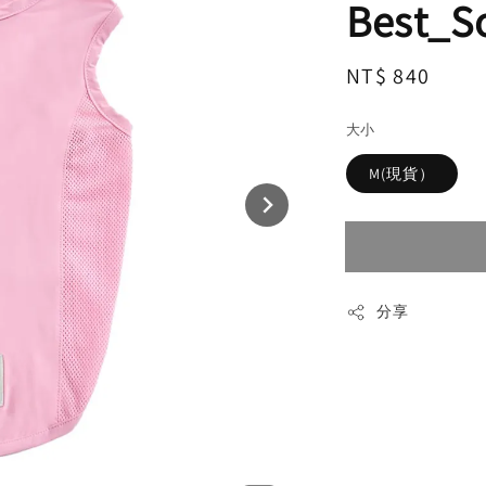
Best_So
Regular
NT$ 840
售完
price
大小
M(現貨）
分享