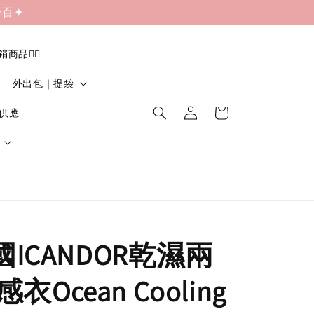
一百✦
促銷商品❤️‍🔥
外出包｜提袋
貨供應
韓國ICANDOR乾濕兩
Ocean Cooling