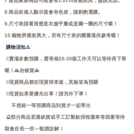
7 產品實際商品可能會有1-2cm剪裁差異，盡請見諒。
8.商品依個人顯示器會有色差，請斟酌選購。
9.尺寸表請看清楚是衣服平量或是圍一圈的尺寸喔！
10.寵物胖瘦差異大，所有尺寸表的體重僅供參考喔！
購物須知
⚠️
‼️
賣場多數預購，需等候20-30個工作天可以等待再下單
喔！
🙏
勿催貨
🙏
‼️
現貨商品都在現貨得來速，其餘皆為預購
‼️
現貨如果要優先出單！請另外下單！
不然統一等預購商品到貨才一起寄出
🔮
部分商品若遇缺貨或手工訂製款排程塞車等因素等待
期會在長一些～敬請諒解！