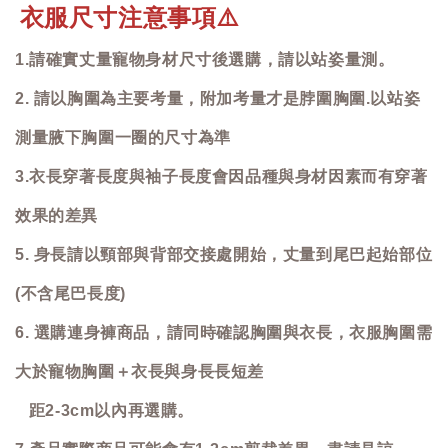
衣服尺寸注意事項
⚠️
1.請確實丈量寵物身材尺寸後選購，請以站姿量測。
2. 請以胸圍為主要考量，附加考量才是脖圍胸圍.以站姿
測量腋下胸圍一圈的尺寸為準
3.衣長穿著長度與袖子長度會因品種與身材因素而有穿著
效果的差異
5. 身長請以頸部與背部交接處開始，丈量到尾巴起始部位
(不含尾巴長度)
6. 選購連身褲商品，請同時確認胸圍與衣長，衣服胸圍需
大於寵物胸圍＋衣長與身長長短差
距2-3cm以內再選購。