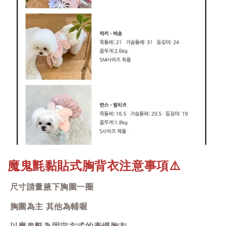
魔鬼氈黏貼式胸背衣注意事項
⚠️
尺寸請量腋下胸圍一圈
胸圍為主 其他為輔喔