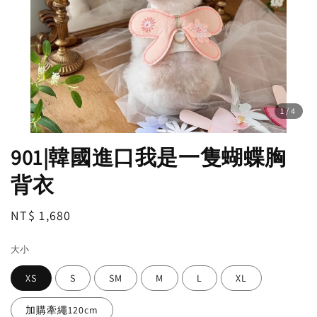
1
/4
901|韓國進口我是一隻蝴蝶胸
背衣
Regular
NT$ 1,680
price
大小
XS
S
SM
M
L
XL
加購牽繩120cm