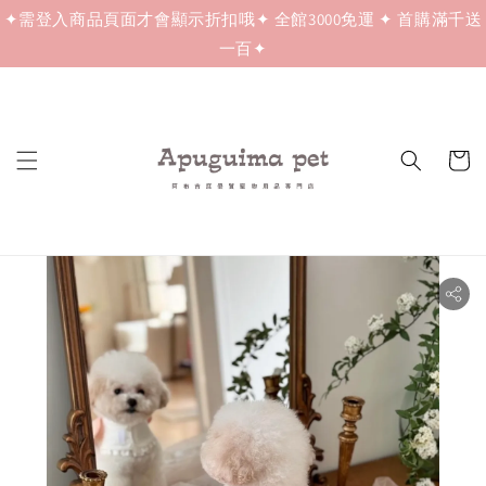
✦需登入商品頁面才會顯示折扣哦✦ 全館3000免運 ✦ 首購滿千送
一百✦