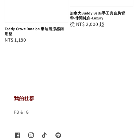
加拿大Buddy Belts手工真皮胸背
帶-休閒純白-Luxury
Regular
從
NT$ 2,000
起
Teddy Grove Duralon 泰迪熊涼感兩
price
用墊
Regular
NT$ 1,180
price
我的社群
FB & IG