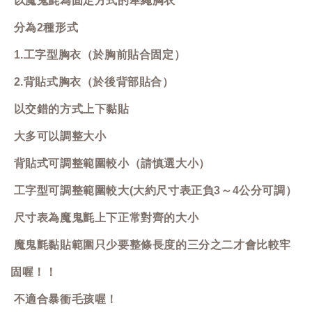
以魔鬼氈為固定方式的牽繩胸衣
分為2種形式
1.工字型胸衣（於胸前貼合固定）
2.背貼式胸衣（於後背部貼合）
以交錯的方式上下黏貼
大多可以調整大小
背貼式可調整範圍較小（請慎選大小）
工字型可調整範圍較大(大約尺寸表正負3～4公分可調）
尺寸表為魔鬼氈上下正常對齊的大小
魔鬼氈黏貼範圍只少要整條長度的三分之二才會比較牢
固喔！！
不適合暴衝毛孩喔！