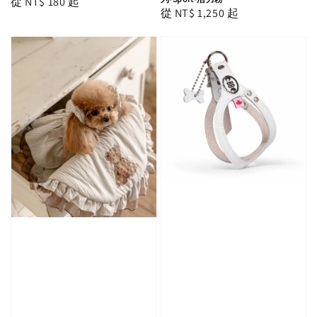
Regular
從
NT$ 180
起
Regular
從
NT$ 1,250
起
price
price