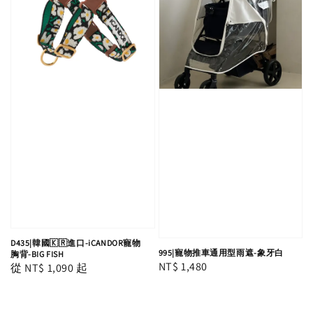
D435|韓國🇰🇷進口-iCANDOR寵物
995|寵物推車通用型雨遮-象牙白
胸背-BIG FISH
Regular
NT$ 1,480
Regular
從
NT$ 1,090
起
price
price