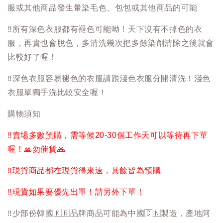
服或其他商品發生暈染毛色、包包或其他商品的可能
‼️
所有深色衣服都有褪色可能呦！天下沒有不掉色的衣
服，再貴也會脫色，多清洗幾次把多餘染劑清除之後就會
比較好了喔！
‼️
深色衣服容易褪色的衣服請跟淺色衣服分開清洗！淺色
衣服單獨手洗比較安全喔！
購物須知
‼️
賣場多數預購，需等候20-30個工作天可以等待再下單
喔！
🙏
勿催貨
🙏
‼️
現貨商品都在現貨得來速，其餘皆為預購
‼️
現貨如果要優先出單！請另外下單！
‼️
少部份韓國
🇰🇷
品牌商品可能為中國
🇨🇳
製造，產地阿