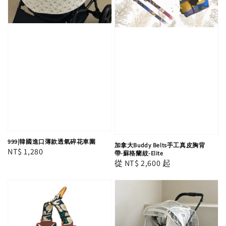
999|韓國進口薄款透氣碎花車圍
加拿大Buddy Belts手工真皮胸背
Regular
NT$ 1,280
帶-蘇格蘭紋-Elite
Regular
從
NT$ 2,600
起
price
price