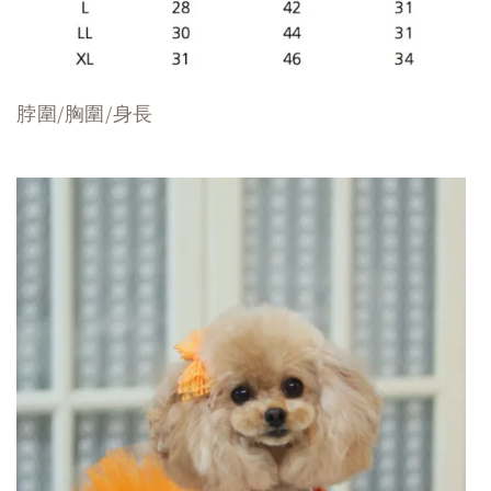
脖圍/胸圍/身長