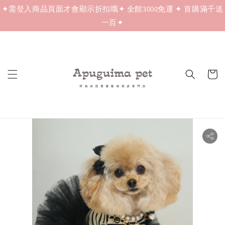
✦需登入商品頁面才會顯示折扣哦✦ 全館3000免運 ✦ 首購滿千送
一百✦