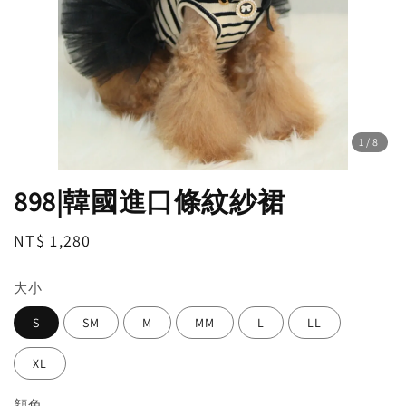
1
/8
898|韓國進口條紋紗裙
Regular
NT$ 1,280
price
大小
S
SM
M
MM
L
LL
XL
顔色