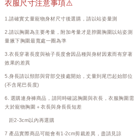
衣服尺寸注意事項
⚠️
1.請確實丈量寵物身材尺寸後選購，請以站姿量測
2.請以胸圍為主要考量，附加考量才是脖圍胸圍以站姿測
量腋下胸圍最寬處一圈為準
3.衣長穿著長度與袖子長度會因品種與身材因素而有穿著
效果的差異
5.身長請以頸部與背部交接處開始，丈量到尾巴起始部位
(不含尾巴長度)
6. 選購連身褲商品，請同時確認胸圍與衣長，衣服胸圍需
大於寵物胸圍＋衣長與身長長短差
距2-3cm以內再選購
7 產品實際商品可能會有1-2cm剪裁差異，盡請見諒