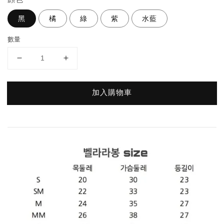
黑
橘
綠
紫
水藍
數量
加入購物車