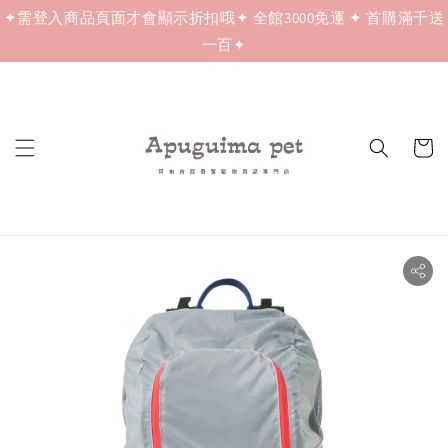
✦需登入商品頁面才會顯示折扣哦✦ 全館3000免運 ✦ 首購滿千送
一百✦