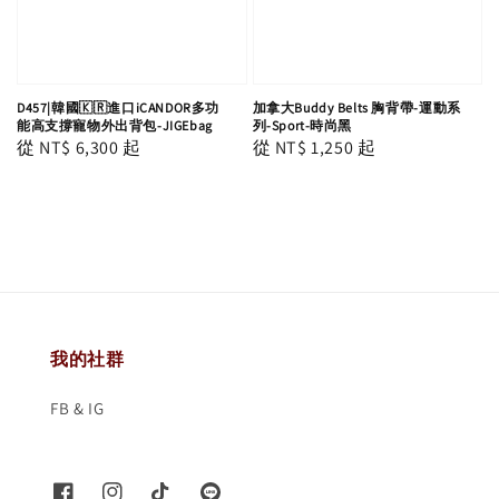
D457|韓國🇰🇷進口iCANDOR多功
加拿大Buddy Belts 胸背帶-運動系
能高支撐寵物外出背包-JIGEbag
列-Sport-時尚黑
Regular
從
NT$ 6,300
起
Regular
從
NT$ 1,250
起
price
price
我的社群
FB & IG