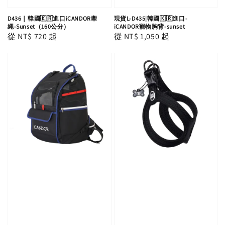
D436｜韓國🇰🇷進口iCANDOR牽
現貨L-D435|韓國🇰🇷進口-
繩-Sunset（160公分）
iCANDOR寵物胸背-sunset
Regular
從
NT$ 720
起
Regular
從
NT$ 1,050
起
price
price