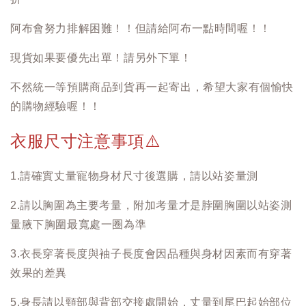
阿布會努力排解困難！！但請給阿布一點時間喔！！
現貨如果要優先出單！請另外下單！
不然統一等預購商品到貨再一起寄出，希望大家有個愉快
的購物經驗喔！！
衣服尺寸注意事項
⚠️
1.請確實丈量寵物身材尺寸後選購，請以站姿量測
2.請以胸圍為主要考量，附加考量才是脖圍胸圍以站姿測
量腋下胸圍最寬處一圈為準
3.衣長穿著長度與袖子長度會因品種與身材因素而有穿著
效果的差異
5.身長請以頸部與背部交接處開始，丈量到尾巴起始部位