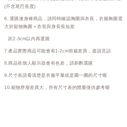
(不含尾巴長度)
6. 選購連身褲商品，請同時確認胸圍與衣長，衣服胸圍需
大於寵物胸圍＋衣長與身長長短差
距2-3cm以內再選購
7 產品實際商品可能會有1-2cm剪裁差異，盡請見諒
8.商品依個人顯示器會有色差，請斟酌選購
9.尺寸表請看清楚是衣服平量或是圍一圈的尺寸喔
10.寵物胖瘦差異大，所有尺寸表的體重僅供參考喔