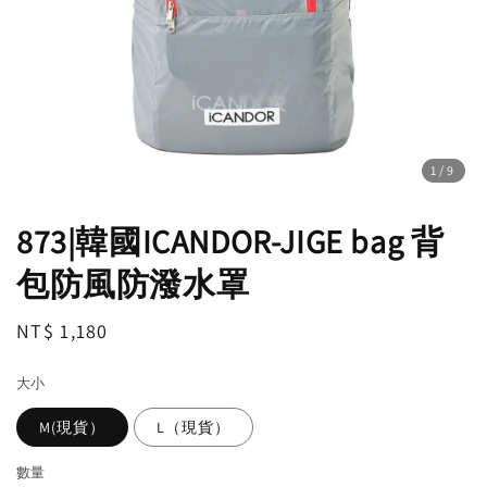
1
/9
873|韓國ICANDOR-JIGE bag 背
包防風防潑水罩
Regular
NT$ 1,180
price
大小
M(現貨）
L（現貨）
數量