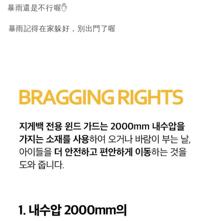
暴雨還是不行喔✋
暴雨記得在家躲好，別出門了喔