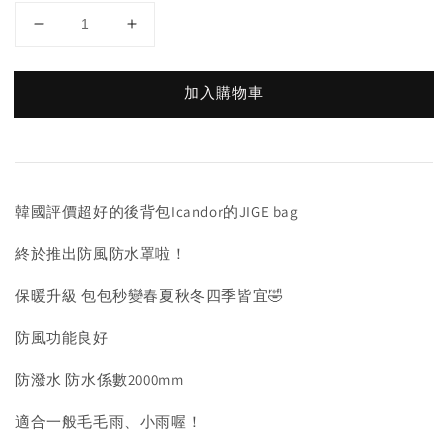
加入購物車
韓國評價超好的後背包Icandor的JIGE bag
終於推出防風防水罩啦！
保暖升級 包包秒變春夏秋冬四季皆宜🤣
防風功能良好
防潑水 防水係數2000mm
適合一般毛毛雨、小雨喔！