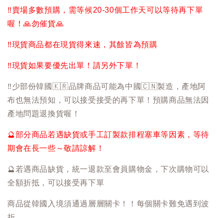
‼️
賣場多數預購，需等候20-30個工作天可以等待再下單
喔！
🙏
勿催貨
🙏
‼️
現貨商品都在現貨得來速，其餘皆為預購
‼️
現貨如果要優先出單！請另外下單！
‼️
少部份韓國
🇰🇷
品牌商品可能為中國
🇨🇳
製造，產地阿
布也無法預知，可以接受接受的再下單！預購商品無法因
產地問題退換貨喔！
🔮
部分商品若遇缺貨或手工訂製款排程塞車等因素，等待
期會在長一些～敬請諒解！
🔮
若遇商品缺貨，統一退款至會員購物金，下次購物可以
全額折抵，可以接受再下單
商品從韓國入境須通過層層關卡！！每個關卡難免遇到波
折