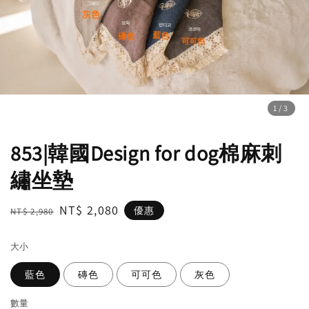
1
/3
853|韓國Design for dog棉麻刺
繡坐墊
Regular
Sale
NT$ 2,080
優惠
NT$ 2,980
price
price
大小
藍色
磚色
可可色
灰色
數量