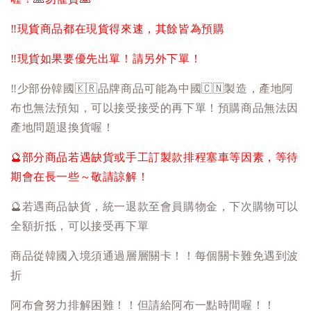
‼️
現貨商品都在現貨得來速，其餘皆為預購
‼️
現貨如果要優先出單！請另外下單！
‼️
少部份韓國
🇰🇷
品牌商品可能為中國
🇨🇳
製造，產地阿
布也無法預知，可以接受接受的再下單！預購商品無法因
產地問題退換貨喔！
🔮
部分商品若遇缺貨或手工訂製款排程塞車等因素，等待
期會在長一些～敬請諒解！
🔮
若遇商品缺貨，統一退款至會員購物金，下次購物可以
全額折抵，可以接受再下單
商品從韓國入境須通過層層關卡！！每個關卡難免遇到波
折
阿布會努力排解困難！！但請給阿布一點時間喔！！