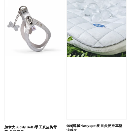
909|韓國Harryspet夏日炎炎推車墊
加拿大Buddy Belts手工真皮胸背
涼感套