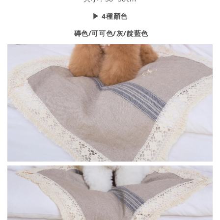
▶ 4種顏色
磚色/可可色/灰/靛藍色