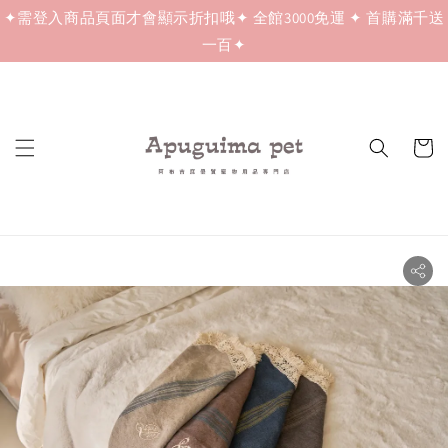
✦需登入商品頁面才會顯示折扣哦✦ 全館3000免運 ✦ 首購滿千送
一百✦