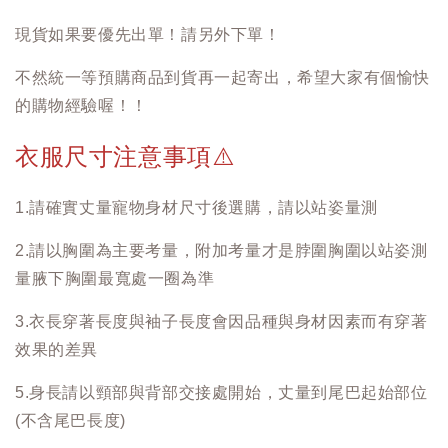
現貨如果要優先出單！請另外下單！
不然統一等預購商品到貨再一起寄出，希望大家有個愉快
的購物經驗喔！！
衣服尺寸注意事項
⚠️
1.請確實丈量寵物身材尺寸後選購，請以站姿量測
2.請以胸圍為主要考量，附加考量才是脖圍胸圍以站姿測
量腋下胸圍最寬處一圈為準
3.衣長穿著長度與袖子長度會因品種與身材因素而有穿著
效果的差異
5.身長請以頸部與背部交接處開始，丈量到尾巴起始部位
(不含尾巴長度)