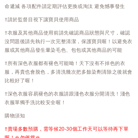
命遞減 各項配件請定期評估更換或淘汰 避免憾事發生
‼️
請於監督目視下讓寶貝使用商品
‼️
衣服及其他商品使用前請先確認商品狀態與尺寸，確認
沒問題後請先執行一次完整清潔，保護寶貝喔！以避免衣
服或其他商品發生暈染毛色、包包或其他商品的可能
‼️
所有深色衣服都有褪色可能呦！天下沒有不掉色的衣
服，再貴也會脫色，多清洗幾次把多餘染劑清除之後就會
比較好了喔！
‼️
深色衣服容易褪色的衣服請跟淺色衣服分開清洗！淺色
衣服單獨手洗比較安全喔！
購物須知
‼️
賣場多數預購，需等候20-30個工作天可以等待再下單
喔！
🙏
勿催貨
🙏