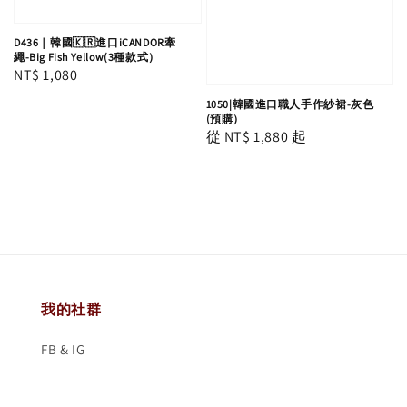
D436｜韓國🇰🇷進口iCANDOR牽
繩-Big Fish Yellow(3種款式）
Regular
NT$ 1,080
price
1050|韓國進口職人手作紗裙-灰色
(預購）
Regular
從
NT$ 1,880
起
price
我的社群
FB & IG