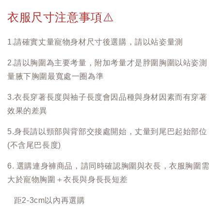
衣服尺寸注意事項
⚠️
1.請確實丈量寵物身材尺寸後選購，請以站姿量測
2.請以胸圍為主要考量，附加考量才是脖圍胸圍以站姿測
量腋下胸圍最寬處一圈為準
3.衣長穿著長度與袖子長度會因品種與身材因素而有穿著
效果的差異
5.身長請以頸部與背部交接處開始，丈量到尾巴起始部位
(不含尾巴長度)
6. 選購連身褲商品，請同時確認胸圍與衣長，衣服胸圍需
大於寵物胸圍＋衣長與身長長短差
距2-3cm以內再選購