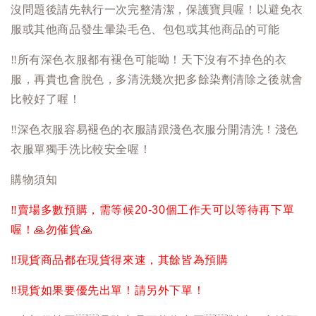
沒問題後請先執行一次完整清潔，保護寶貝喔！以避免衣
服或其他商品發生暈染毛色、包包或其他商品的可能
‼️
所有深色衣服都有褪色可能呦！天下沒有不掉色的衣
服，再貴也會脫色，多清洗幾次把多餘染劑清除之後就會
比較好了喔！
‼️
深色衣服容易褪色的衣服請跟淺色衣服分開清洗！淺色
衣服單獨手洗比較安全喔！
購物須知
‼️
賣場多數預購，需等候20-30個工作天可以等待再下單
喔！
🙏
勿催貨
🙏
‼️
現貨商品都在現貨得來速，其餘皆為預購
‼️
現貨如果要優先出單！請另外下單！