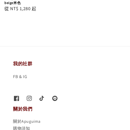
beige米色
Regular
從
NT$ 1,280
起
price
我的社群
FB & IG
關於我們
關於Apuguima
購物須知