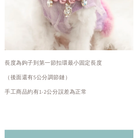
長度為鉤子到第一節扣環最小固定長度
（後面還有5公分調節鏈）
手工商品約有1-2公分誤差為正常