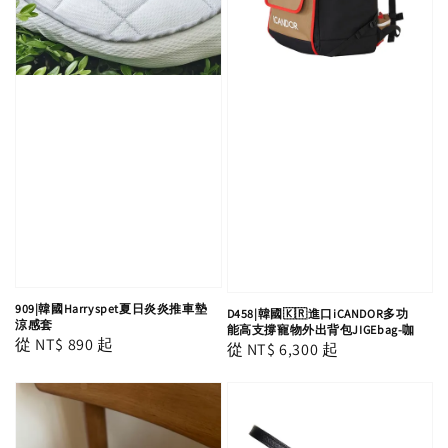
909|韓國Harryspet夏日炎炎推車墊
D458|韓國🇰🇷進口iCANDOR多功
涼感套
能高支撐寵物外出背包JIGEbag-咖
Regular
從
NT$ 890
起
Regular
從
NT$ 6,300
起
price
price