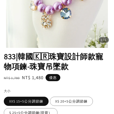
1
/6
833|韓國🇰🇷珠寶設計師款寵
物項鍊-珠寶吊墜款
Regular
Sale
NT$ 1,480
優惠
NT$ 1,780
price
price
大小
XXS 15+5公分調節鍊
XS 20+5公分調節鍊
S 25+5公分調節鍊(現貨）