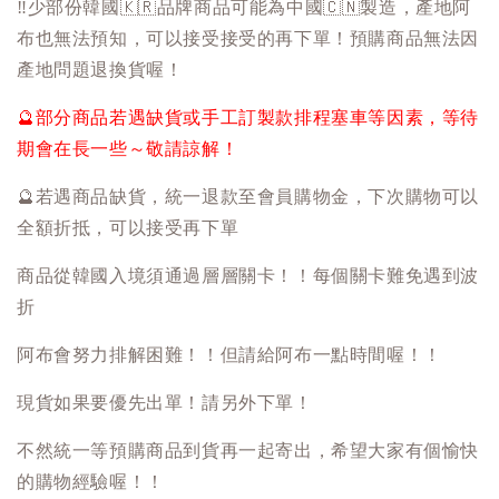
‼️
少部份韓國
🇰🇷
品牌商品可能為中國
🇨🇳
製造，產地阿
布也無法預知，可以接受接受的再下單！預購商品無法因
產地問題退換貨喔！
🔮
部分商品若遇缺貨或手工訂製款排程塞車等因素，等待
期會在長一些～敬請諒解！
🔮
若遇商品缺貨，統一退款至會員購物金，下次購物可以
全額折抵，可以接受再下單
商品從韓國入境須通過層層關卡！！每個關卡難免遇到波
折
阿布會努力排解困難！！但請給阿布一點時間喔！！
現貨如果要優先出單！請另外下單！
不然統一等預購商品到貨再一起寄出，希望大家有個愉快
的購物經驗喔！！