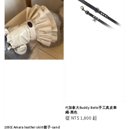
P|加拿大Buddy Belts手工真皮牽
繩-黑色
Regular
從
NT$ 1,800
起
price
1093| Amara leather skirt裙子-sand