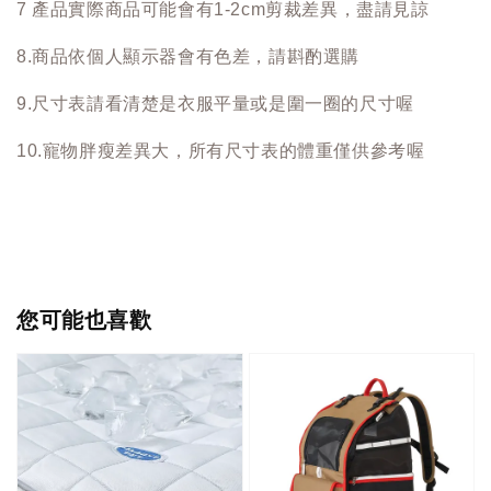
7 產品實際商品可能會有1-2cm剪裁差異，盡請見諒
8.商品依個人顯示器會有色差，請斟酌選購
9.尺寸表請看清楚是衣服平量或是圍一圈的尺寸喔
10.寵物胖瘦差異大，所有尺寸表的體重僅供參考喔
您可能也喜歡