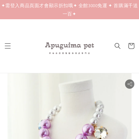
✦需登入商品頁面才會顯示折扣哦✦ 全館3000免運 ✦ 首購滿千送
一百✦