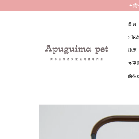
✦需
首頁
✅依
睡床
🦘車
前往