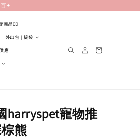
一百✦
促銷商品❤️‍🔥
外出包｜提袋
貨供應
國harryspet寵物推
深棕熊