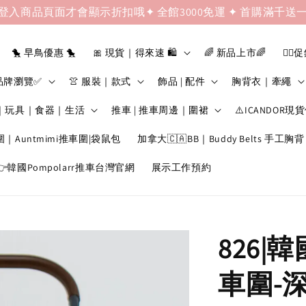
登入商品頁面才會顯示折扣哦✦ 全館3000免運 ✦ 首購滿千送
🐤 早鳥優惠 🐤
🎀 現貨｜得來速 🛍️
🌈 新品上市🌈
❤️‍🔥
品牌瀏覽✅
👚 服裝｜款式
飾品 | 配件
胸背衣｜牽繩
｜玩具｜食器｜生活
推車 | 推車周邊｜圍裙
⚠️ICANDOR現
圍｜Auntmimi推車圍|袋鼠包
加拿大🇨🇦BB｜Buddy Belts 手工胸背
韓國Pompolarr推車台灣官網
展示工作預約
826|韓
車圍-