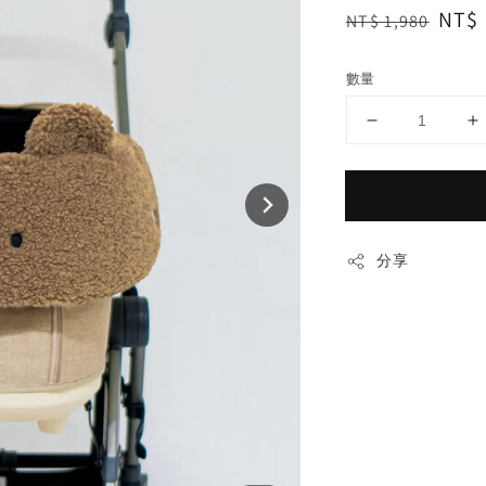
Regular
Sale
NT$ 
NT$ 1,980
price
pric
數量
分享