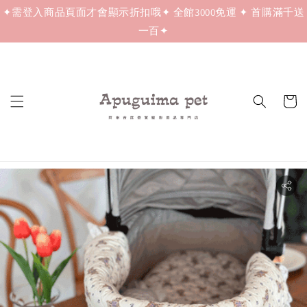
✦需登入商品頁面才會顯示折扣哦✦ 全館3000免運 ✦ 首購滿千送
一百✦