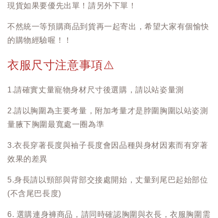
現貨如果要優先出單！請另外下單！
不然統一等預購商品到貨再一起寄出，希望大家有個愉快
的購物經驗喔！！
衣服尺寸注意事項
⚠️
1.請確實丈量寵物身材尺寸後選購，請以站姿量測
2.請以胸圍為主要考量，附加考量才是脖圍胸圍以站姿測
量腋下胸圍最寬處一圈為準
3.衣長穿著長度與袖子長度會因品種與身材因素而有穿著
效果的差異
5.身長請以頸部與背部交接處開始，丈量到尾巴起始部位
(不含尾巴長度)
6. 選購連身褲商品，請同時確認胸圍與衣長，衣服胸圍需