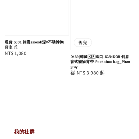
售完
現貨|S001|韓國ssoook深V不勒脖胸
背|扣式
Regular
NT$ 1,080
D439|韓國🇰🇷進口-iCANDOR 斜肩
price
背式寵物背帶-Peekaboo bag_Plum
gray
Regular
從
NT$ 3,980
起
price
我的社群