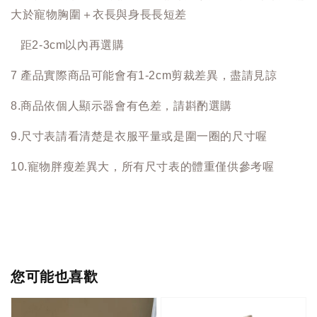
大於寵物胸圍＋衣長與身長長短差
距2-3cm以內再選購
7 產品實際商品可能會有1-2cm剪裁差異，盡請見諒
8.商品依個人顯示器會有色差，請斟酌選購
9.尺寸表請看清楚是衣服平量或是圍一圈的尺寸喔
10.寵物胖瘦差異大，所有尺寸表的體重僅供參考喔
您可能也喜歡