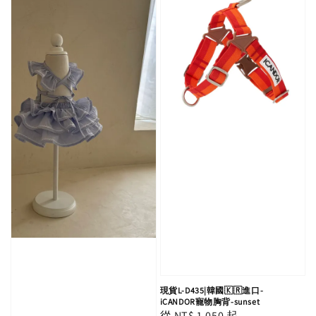
現貨L-D435|韓國🇰🇷進口-
iCANDOR寵物胸背-sunset
Regular
從
NT$ 1,050
起