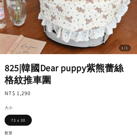
1
/1
825|韓國Dear puppy紫熊蕾絲
格紋推車圍
Regular
NT$ 1,290
price
大小
73 x 30
數量