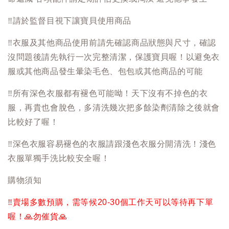
‼️
請於監督目視下讓寶貝使用商品
‼️
衣服及其他商品使用前請先確認商品狀態與尺寸，確認
沒問題後請先執行一次完整清潔，保護寶貝喔！以避免衣
服或其他商品發生暈染毛色、包包或其他商品的可能
‼️
所有深色衣服都有褪色可能呦！天下沒有不掉色的衣
服，再貴也會脫色，多清洗幾次把多餘染劑清除之後就會
比較好了喔！
‼️
深色衣服容易褪色的衣服請跟淺色衣服分開清洗！淺色
衣服單獨手洗比較安全喔！
購物須知
‼️
賣場多數預購，需等候20-30個工作天可以等待再下單
喔！
🙏
勿催貨
🙏