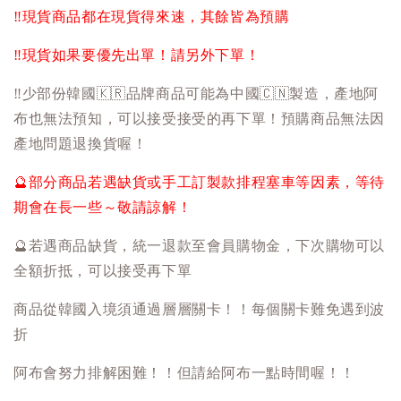
‼️
現貨商品都在現貨得來速，其餘皆為預購
‼️
現貨如果要優先出單！請另外下單！
‼️
少部份韓國
🇰🇷
品牌商品可能為中國
🇨🇳
製造，產地阿
布也無法預知，可以接受接受的再下單！預購商品無法因
產地問題退換貨喔！
🔮
部分商品若遇缺貨或手工訂製款排程塞車等因素，等待
期會在長一些～敬請諒解！
🔮
若遇商品缺貨，統一退款至會員購物金，下次購物可以
全額折抵，可以接受再下單
商品從韓國入境須通過層層關卡！！每個關卡難免遇到波
折
阿布會努力排解困難！！但請給阿布一點時間喔！！