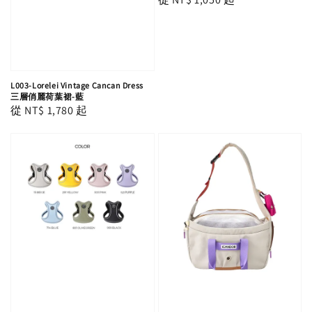
price
L003-Lorelei Vintage Cancan Dress
三層俏麗荷葉裙-藍
Regular
從
NT$ 1,780
起
price