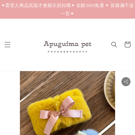
✦需登入商品頁面才會顯示折扣哦✦ 全館3000免運 ✦ 首購滿千送
一百✦