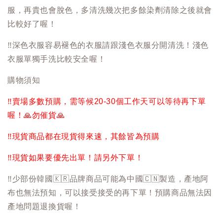
服，再貴也會脫色，多清洗幾次把多餘染劑清除之後就會
比較好了喔！
‼️
深色衣服容易褪色的衣服請跟淺色衣服分開清洗！淺色
衣服單獨手洗比較安全喔！
購物須知
‼️
賣場多數預購，需等候20-30個工作天可以等待再下單
喔！
🙏
勿催貨
🙏
‼️
現貨商品都在現貨得來速，其餘皆為預購
‼️
現貨如果要優先出單！請另外下單！
‼️
少部份韓國
🇰🇷
品牌商品可能為中國
🇨🇳
製造，產地阿
布也無法預知，可以接受接受的再下單！預購商品無法因
產地問題退換貨喔！