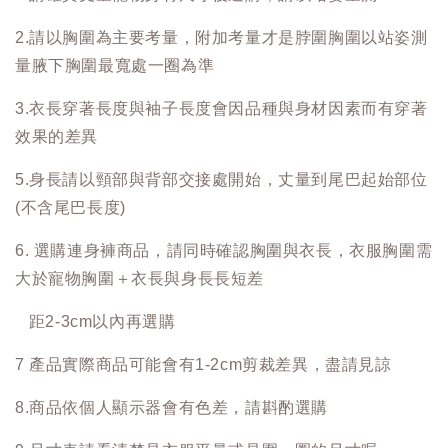
2.請以胸圍為主要考量，附加考量才是脖圍胸圍以站姿測
量腋下胸圍最寬處一圈為準
3.衣長穿著長度與袖子長度會因品種與身材因素而有穿著
效果的差異
5.身長請以頸部與背部交接處開始，丈量到尾巴起始部位
(不含尾巴長度)
6. 選購連身褲商品，請同時確認胸圍與衣長，衣服胸圍需
大於寵物胸圍＋衣長與身長長短差
距2-3cm以內再選購
7 產品實際商品可能會有1-2cm剪裁差異，盡請見諒
8.商品依個人顯示器會有色差，請斟酌選購