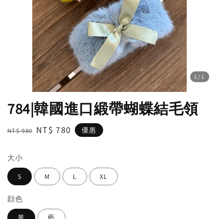
1
/1
784|韓國進口緞帶蝴蝶結毛領
Regular
Sale
NT$ 780
優惠
NT$ 980
price
price
大小
S
M
L
XL
顔色
黃
藍