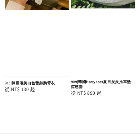
909|韓國Harryspet夏日炎炎推車墊
915|韓國唯美白色蕾絲胸背衣
涼感套
Regular
從
NT$ 180
起
Regular
從
NT$ 890
起
price
price