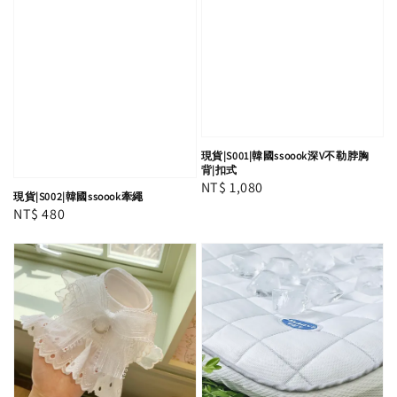
現貨|S001|韓國ssoook深V不勒脖胸
背|扣式
Regular
NT$ 1,080
現貨|S002|韓國ssoook牽繩
price
Regular
NT$ 480
price