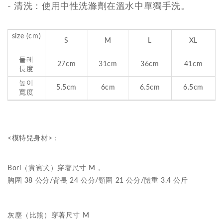
- 清洗：使用中性洗滌劑在溫水中單獨手洗。
size (cm)
S
M
L
XL
둘레
27cm
31cm
36cm
41cm
長度
높이
5.5cm
6cm
6.5cm
6.5cm
寬度
<模特兒身材>：
Bori（貴賓犬）穿著尺寸 M，
胸圍 38 公分/背長 24 公分/頸圍 21 公分/體重 3.4 公斤
灰塵（比熊）穿著尺寸 M