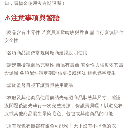
知，購物金使用沒有期限喔！
注意事項與警語
⚠️
‼️
商品含有小零件 若寶貝喜歡啃咬與吞食 請自行審慎評估
安全性
‼️
各項商品請依常規與廠商建議說明使用
‼️
請定期檢視商品完整性 商品有壽命 安全性與強度依其壽
命遞減 各項配件請定期評估更換或淘汰 避免憾事發生
‼️
請於監督目視下讓寶貝使用商品
‼️
衣服及其他商品使用前請先確認商品狀態與尺寸，確認
沒問題後請先執行一次完整清潔，保護寶貝喔！以避免衣
服或其他商品發生暈染毛色、包包或其他商品的可能
‼️
所有深色衣服都有褪色可能呦！天下沒有不掉色的衣