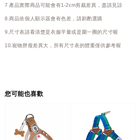
7 產品實際商品可能會有1-2cm剪裁差異，盡請見諒
8.商品依個人顯示器會有色差，請斟酌選購
9.尺寸表請看清楚是衣服平量或是圍一圈的尺寸喔
10.寵物胖瘦差異大，所有尺寸表的體重僅供參考喔
您可能也喜歡