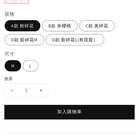
規格
A款 粉碎花
B款 米櫻桃
C款 黃碎花
D款 藍碎花M
D款 藍碎花L(有現貨）
尺寸
M
L
數量
加入購物車