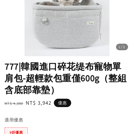
1
/3
777|韓國進口碎花缇布寵物單
肩包-超輕款包重僅600g（整組
含底部靠墊）
Regular
Sale
NT$ 3,942
優惠
NT$ 4,380
price
price
適用優惠
9折優惠