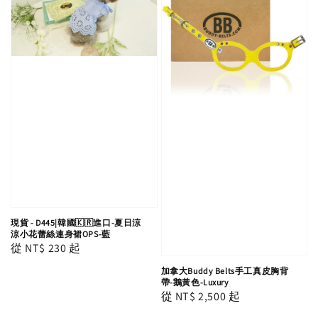
現貨 - D445|韓國🇰🇷進口-夏日涼
涼小花蕾絲連身裙OPS-藍
Regular
從
NT$ 230
起
price
加拿大Buddy Belts手工真皮胸背
帶-鵝黃色-Luxury
Regular
從
NT$ 2,500
起
price