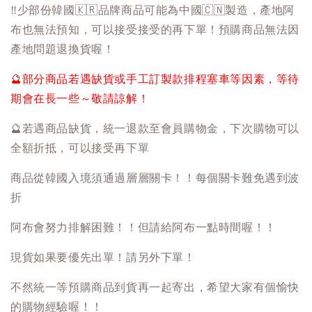
‼️
少部份韓國
🇰🇷
品牌商品可能為中國
🇨🇳
製造，產地阿
布也無法預知，可以接受接受的再下單！預購商品無法因
產地問題退換貨喔！
🔮
部分商品若遇缺貨或手工訂製款排程塞車等因素，等待
期會在長一些～敬請諒解！
🔮
若遇商品缺貨，統一退款至會員購物金，下次購物可以
全額折抵，可以接受再下單
商品從韓國入境須通過層層關卡！！每個關卡難免遇到波
折
阿布會努力排解困難！！但請給阿布一點時間喔！！
現貨如果要優先出單！請另外下單！
不然統一等預購商品到貨再一起寄出，希望大家有個愉快
的購物經驗喔！！