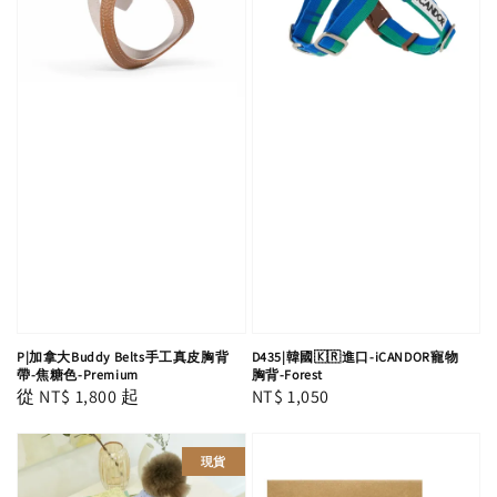
P|加拿大Buddy Belts手工真皮胸背
D435|韓國🇰🇷進口-iCANDOR寵物
帶-焦糖色-Premium
胸背-Forest
Regular
從
NT$ 1,800
起
Regular
NT$ 1,050
price
price
現貨