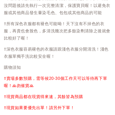
沒問題後請先執行一次完整清潔，保護寶貝喔！以避免衣
服或其他商品發生暈染毛色、包包或其他商品的可能
‼️
所有深色衣服都有褪色可能呦！天下沒有不掉色的衣
服，再貴也會脫色，多清洗幾次把多餘染劑清除之後就會
比較好了喔！
‼️
深色衣服容易褪色的衣服請跟淺色衣服分開清洗！淺色
衣服單獨手洗比較安全喔！
購物須知
‼️
賣場多數預購，需等候20-30個工作天可以等待再下單
喔！
🙏
勿催貨
🙏
‼️
現貨商品都在現貨得來速，其餘皆為預購
‼️
現貨如果要優先出單！請另外下單！