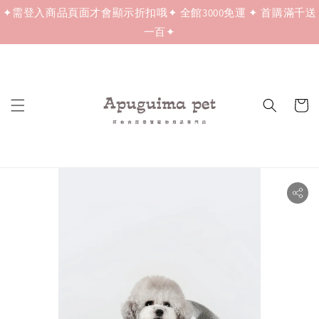
✦需登入商品頁面才會顯示折扣哦✦ 全館3000免運 ✦ 首購滿千送
一百✦