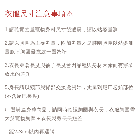
衣服尺寸注意事項
⚠️
1.請確實丈量寵物身材尺寸後選購，請以站姿量測
2.請以胸圍為主要考量，附加考量才是脖圍胸圍以站姿測
量腋下胸圍最寬處一圈為準
3.衣長穿著長度與袖子長度會因品種與身材因素而有穿著
效果的差異
5.身長請以頸部與背部交接處開始，丈量到尾巴起始部位
(不含尾巴長度)
6. 選購連身褲商品，請同時確認胸圍與衣長，衣服胸圍需
大於寵物胸圍＋衣長與身長長短差
距2-3cm以內再選購