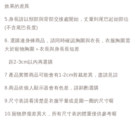
效果的差異
5.身長請以頸部與背部交接處開始，丈量到尾巴起始部位
(不含尾巴長度)
6. 選購連身褲商品，請同時確認胸圍與衣長，衣服胸圍需
大於寵物胸圍＋衣長與身長長短差
距2-3cm以內再選購
7 產品實際商品可能會有1-2cm剪裁差異，盡請見諒
8.商品依個人顯示器會有色差，請斟酌選購
9.尺寸表請看清楚是衣服平量或是圍一圈的尺寸喔
10.寵物胖瘦差異大，所有尺寸表的體重僅供參考喔