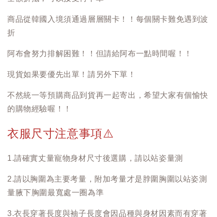
商品從韓國入境須通過層層關卡！！每個關卡難免遇到波
折
阿布會努力排解困難！！但請給阿布一點時間喔！！
現貨如果要優先出單！請另外下單！
不然統一等預購商品到貨再一起寄出，希望大家有個愉快
的購物經驗喔！！
衣服尺寸注意事項
⚠️
1.請確實丈量寵物身材尺寸後選購，請以站姿量測
2.請以胸圍為主要考量，附加考量才是脖圍胸圍以站姿測
量腋下胸圍最寬處一圈為準
3.衣長穿著長度與袖子長度會因品種與身材因素而有穿著