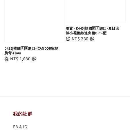
現貨 - D445|韓國🇰🇷進口-夏日涼
涼小花蕾絲連身裙OPS-藍
Regular
從
NT$ 230
起
price
D435|韓國🇰🇷進口-iCANDOR寵物
胸背-Flora
Regular
從
NT$ 1,080
起
price
我的社群
FB & IG