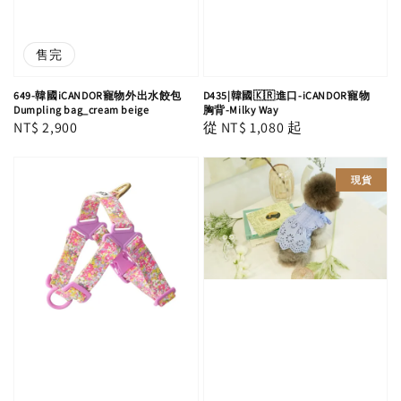
售完
649-韓國iCANDOR寵物外出水餃包
D435|韓國🇰🇷進口-iCANDOR寵物
Dumpling bag_cream beige
胸背-Milky Way
Regular
NT$ 2,900
Regular
從
NT$ 1,080
起
price
price
現貨