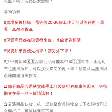
衣服單獨手洗比較安全喔！
購物須知
‼️
賣場多數預購，需等候20-30個工作天可以等待再下單
喔！
🙏
勿催貨
🙏
‼️
現貨商品都在現貨得來速，其餘皆為預購
‼️
現貨如果要優先出單！請另外下單！
‼️
少部份韓國
🇰🇷
品牌商品可能為中國
🇨🇳
製造，產地阿
布也無法預知，可以接受接受的再下單！預購商品無法因
產地問題退換貨喔！
🔮
部分商品若遇缺貨或手工訂製款排程塞車等因素，等待
期會在長一些～敬請諒解！
🔮
若遇商品缺貨，統一退款至會員購物金，下次購物可以
全額折抵，可以接受再下單