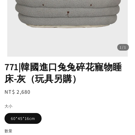
1
/1
771|韓國進口兔兔碎花寵物睡
床-灰（玩具另購）
Regular
NT$ 2,680
price
大小
60*45*16cm
數量