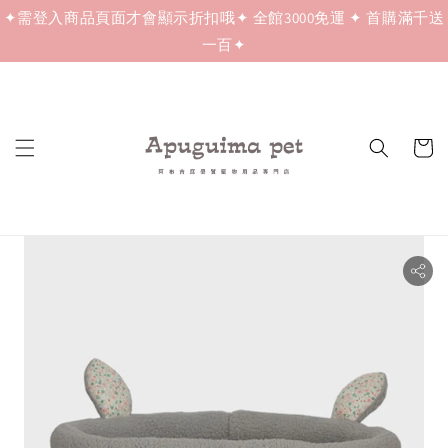
✦需登入商品頁面才會顯示折扣哦✦ 全館3000免運 ✦ 首購滿千送
一百✦