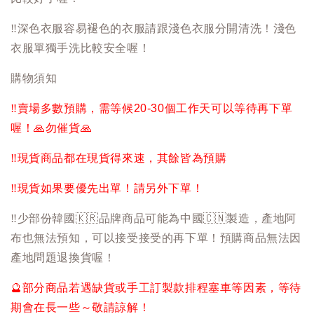
‼️
深色衣服容易褪色的衣服請跟淺色衣服分開清洗！淺色
衣服單獨手洗比較安全喔！
購物須知
‼️
賣場多數預購，需等候20-30個工作天可以等待再下單
喔！
🙏
勿催貨
🙏
‼️
現貨商品都在現貨得來速，其餘皆為預購
‼️
現貨如果要優先出單！請另外下單！
‼️
少部份韓國
🇰🇷
品牌商品可能為中國
🇨🇳
製造，產地阿
布也無法預知，可以接受接受的再下單！預購商品無法因
產地問題退換貨喔！
🔮
部分商品若遇缺貨或手工訂製款排程塞車等因素，等待
期會在長一些～敬請諒解！