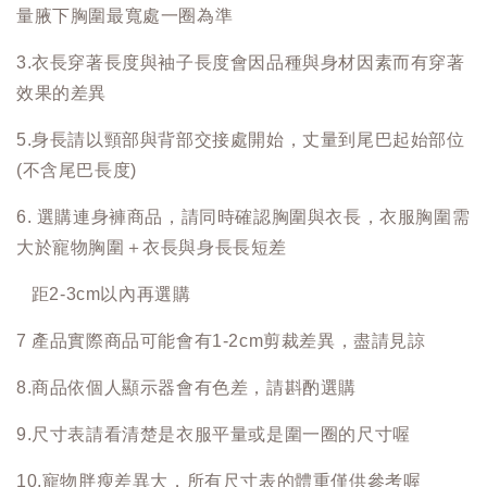
量腋下胸圍最寬處一圈為準
3.衣長穿著長度與袖子長度會因品種與身材因素而有穿著
效果的差異
5.身長請以頸部與背部交接處開始，丈量到尾巴起始部位
(不含尾巴長度)
6. 選購連身褲商品，請同時確認胸圍與衣長，衣服胸圍需
大於寵物胸圍＋衣長與身長長短差
距2-3cm以內再選購
7 產品實際商品可能會有1-2cm剪裁差異，盡請見諒
8.商品依個人顯示器會有色差，請斟酌選購
9.尺寸表請看清楚是衣服平量或是圍一圈的尺寸喔
10.寵物胖瘦差異大，所有尺寸表的體重僅供參考喔