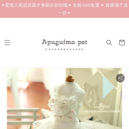
✦需登入商品頁面才會顯示折扣哦✦ 全館3000免運 ✦ 首購滿千送
一百✦