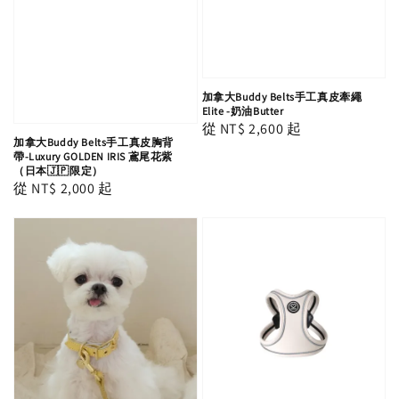
加拿大Buddy Belts手工真皮牽繩
Elite -奶油Butter
Regular
從
NT$ 2,600
起
加拿大Buddy Belts手工真皮胸背
price
帶-Luxury GOLDEN IRIS 鳶尾花紫
（日本🇯🇵限定）
Regular
從
NT$ 2,000
起
price