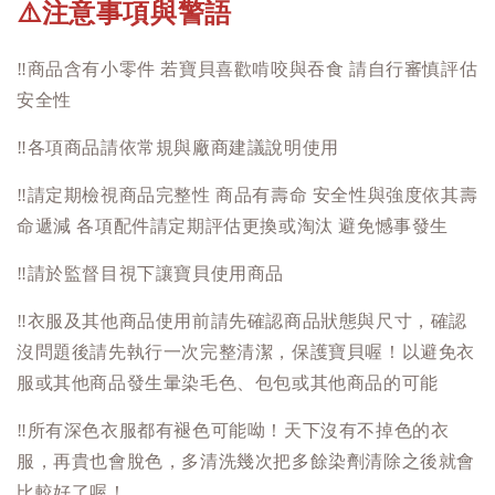
注意事項與警語
⚠️
‼️
商品含有小零件 若寶貝喜歡啃咬與吞食 請自行審慎評估
安全性
‼️
各項商品請依常規與廠商建議說明使用
‼️
請定期檢視商品完整性 商品有壽命 安全性與強度依其壽
命遞減 各項配件請定期評估更換或淘汰 避免憾事發生
‼️
請於監督目視下讓寶貝使用商品
‼️
衣服及其他商品使用前請先確認商品狀態與尺寸，確認
沒問題後請先執行一次完整清潔，保護寶貝喔！以避免衣
服或其他商品發生暈染毛色、包包或其他商品的可能
‼️
所有深色衣服都有褪色可能呦！天下沒有不掉色的衣
服，再貴也會脫色，多清洗幾次把多餘染劑清除之後就會
比較好了喔！