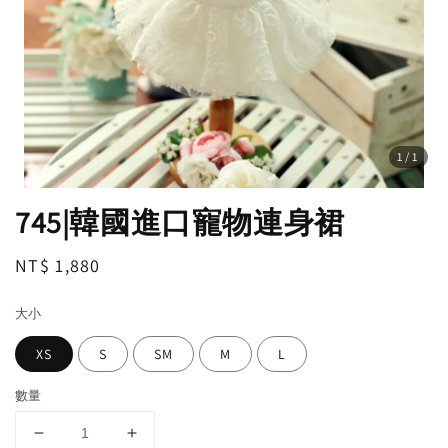
1
/1
745|韓國進口寵物連身裙
Regular
NT$ 1,880
price
大小
XS
S
SM
M
L
數量