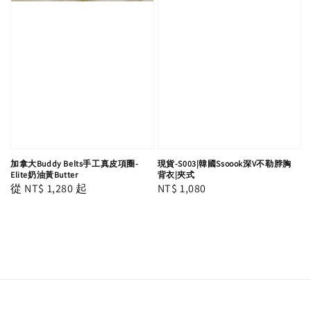
加拿大Buddy Belts手工真皮項圈-
現貨-S003|韓國Ssoook深V不勒脖胸
Elite奶油黃Butter
背衣|夾式
Regular
從
NT$ 1,280
起
Regular
NT$ 1,080
price
price