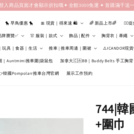
登入商品頁面才會顯示折扣哦✦ 全館3000免運 ✦ 首購滿千送
🐤 早鳥優惠 🐤
🎀 現貨｜得來速 🛍️
🌈 新品上市🌈
❤️‍🔥
品牌瀏覽✅
👚 服裝｜款式
飾品 | 配件
胸背衣｜牽繩
｜玩具｜食器｜生活
推車 | 推車周邊｜圍裙
⚠️ICANDOR現
圍｜Auntmimi推車圍|袋鼠包
加拿大🇨🇦BB｜Buddy Belts 手工胸背
韓國Pompolarr推車台灣官網
展示工作預約
744
+圍巾