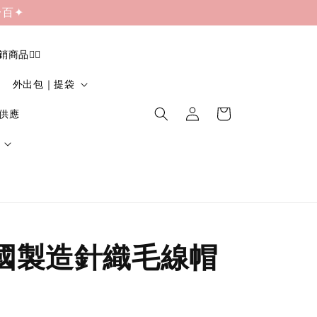
一百✦
促銷商品❤️‍🔥
外出包｜提袋
貨供應
|韓國製造針織毛線帽