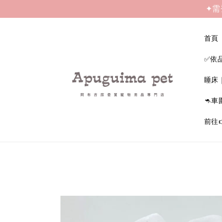
✦需
首頁
✅依
睡床
🦘車
前往