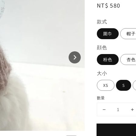
Regular
NT$ 580
price
款式
圍巾
帽子
顔色
粉色
杏色
大小
XS
S
數量