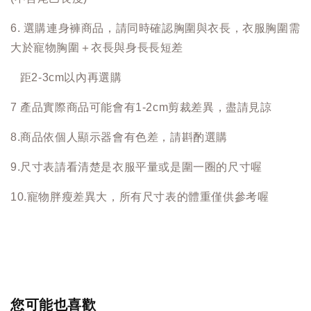
6. 選購連身褲商品，請同時確認胸圍與衣長，衣服胸圍需
大於寵物胸圍＋衣長與身長長短差
距2-3cm以內再選購
7 產品實際商品可能會有1-2cm剪裁差異，盡請見諒
8.商品依個人顯示器會有色差，請斟酌選購
9.尺寸表請看清楚是衣服平量或是圍一圈的尺寸喔
10.寵物胖瘦差異大，所有尺寸表的體重僅供參考喔
您可能也喜歡