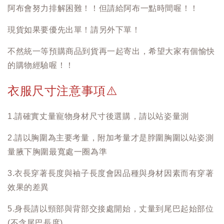
阿布會努力排解困難！！但請給阿布一點時間喔！！
現貨如果要優先出單！請另外下單！
不然統一等預購商品到貨再一起寄出，希望大家有個愉快
的購物經驗喔！！
衣服尺寸注意事項
⚠️
1.請確實丈量寵物身材尺寸後選購，請以站姿量測
2.請以胸圍為主要考量，附加考量才是脖圍胸圍以站姿測
量腋下胸圍最寬處一圈為準
3.衣長穿著長度與袖子長度會因品種與身材因素而有穿著
效果的差異
5.身長請以頸部與背部交接處開始，丈量到尾巴起始部位
(不含尾巴長度)