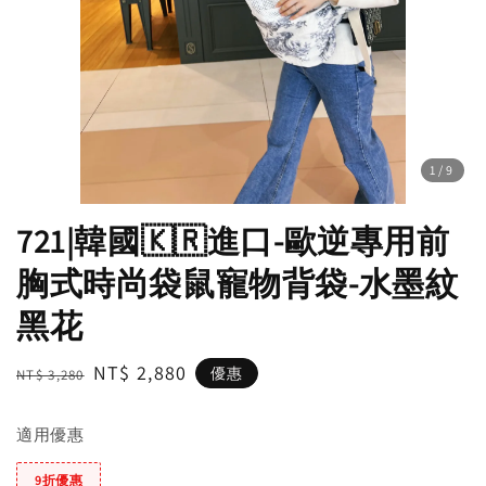
1
/9
721|韓國🇰🇷進口-歐逆專用前
胸式時尚袋鼠寵物背袋-水墨紋
黑花
Regular
Sale
NT$ 2,880
優惠
NT$ 3,280
price
price
適用優惠
9折優惠