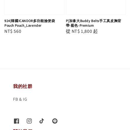
924|韓國ICANDOR多功能撿便袋
P|加拿大Buddy Belts手工真皮胸背
Pouch Pouch_Lavender
帶-藍色-Premium
Regular
NT$ 560
Regular
從
NT$ 1,800
起
price
price
我的社群
FB & IG