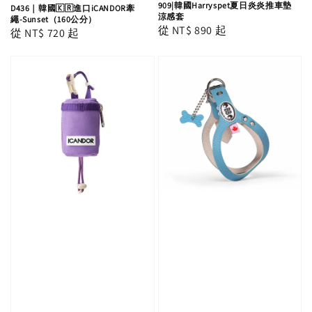
909|韓國Harryspet夏日炎炎推車墊
D436｜韓國🇰🇷進口iCANDOR牽
涼感套
繩-Sunset（160公分）
Regular
從
NT$ 890
起
Regular
從
NT$ 720
起
price
price