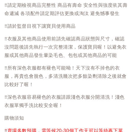
‼️
請定期檢視商品完整性 商品有壽命 安全性與強度依其壽
命遞減 各項配件請定期評估更換或淘汰 避免憾事發生
‼️
請於監督目視下讓寶貝使用商品
‼️
衣服及其他商品使用前請先確認商品狀態與尺寸，確認
沒問題後請先執行一次完整清潔，保護寶貝喔！以避免衣
服或其他商品發生暈染毛色、包包或其他商品的可能
‼️
所有深色衣服都有褪色可能呦！天下沒有不掉色的衣
服，再貴也會脫色，多清洗幾次把多餘染劑清除之後就會
比較好了喔！
‼️
深色衣服容易褪色的衣服請跟淺色衣服分開清洗！淺色
衣服單獨手洗比較安全喔！
購物須知
‼️
賣場多數預購，需等候20-30個工作天可以等待再下單