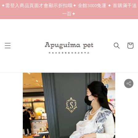
✦需登入商品頁面才會顯示折扣哦✦ 全館3000免運 ✦ 首購滿千送
一百✦