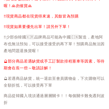
喔！
🙏
勿催貨
🙏
‼️
現貨商品都在現貨得來速，其餘皆為預購
‼️
現貨如果要優先出單！請另外下單！
‼️
少部份韓國
🇰🇷
品牌商品可能為中國
🇨🇳
製造，產地阿
布也無法預知，可以接受接受的再下單！預購商品無法因
產地問題退換貨喔！
🔮
部分商品若遇缺貨或手工訂製款排程塞車等因素，等待
期會在長一些～敬請諒解！
🔮
若遇商品缺貨，統一退款至會員購物金，下次購物可以
全額折抵，可以接受再下單
商品從韓國入境須通過層層關卡！！每個關卡難免遇到波
折