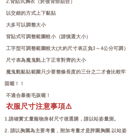
2.背貼式胸衣（於後背部貼合）
以交錯的方式上下黏貼
大多可以調整大小
背貼式可調整範圍較小（請慎選大小）
工字型可調整範圍較大(大約尺寸表正負3～4公分可調）
尺寸表為魔鬼氈上下正常對齊的大小
魔鬼氈黏貼範圍只少要整條長度的三分之二才會比較牢
固喔！！
不適合暴衝毛孩喔！
衣服尺寸注意事項
⚠️
1.請確實丈量寵物身材尺寸後選購，請以站姿量測。
2. 請以胸圍為主要考量，附加考量才是脖圍胸圍.以站姿