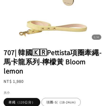
1
/4
707| 韓國🇰🇷Pettista項圈牽繩-
馬卡龍系列-檸檬黃 Bloom
lemon
Regular
NT$ 1,980
price
大小
牽繩（120公分）
項圈-S(（18-24cm)