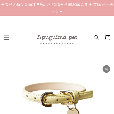
✦需登入商品頁面才會顯示折扣哦✦ 全館3000免運 ✦ 首購滿千送
一百✦