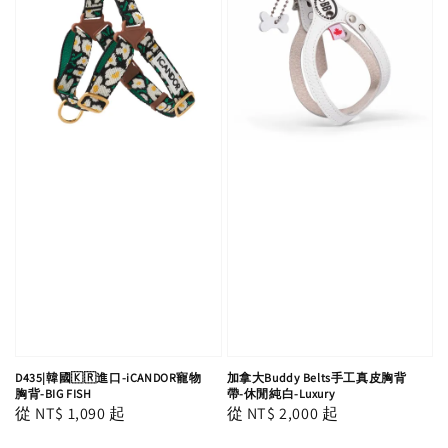
D435|韓國🇰🇷進口-iCANDOR寵物
加拿大Buddy Belts手工真皮胸背
胸背-BIG FISH
帶-休閒純白-Luxury
Regular
從
NT$ 1,090
起
Regular
從
NT$ 2,000
起
price
price