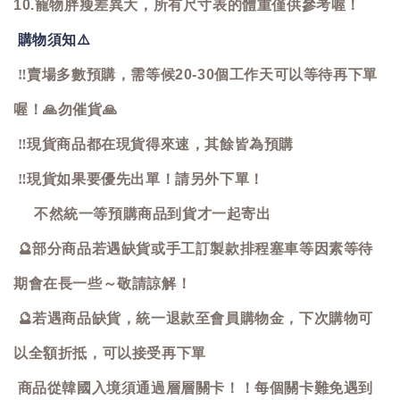
10.寵物胖瘦差異大，所有尺寸表的體重僅供參考喔！
購物須知
⚠️
‼️
賣場多數預購，需等候20-30個工作天可以等待再下單
喔！
🙏
勿催貨
🙏
‼️
現貨商品都在現貨得來速，其餘皆為預購
‼️
現貨如果要優先出單！請另外下單！
不然統一等預購商品到貨才一起寄出
🔮
部分商品若遇缺貨或手工訂製款排程塞車等因素等待
期會在長一些～敬請諒解！
🔮
若遇商品缺貨，統一退款至會員購物金，下次購物可
以全額折抵，可以接受再下單
商品從韓國入境須通過層層關卡！！每個關卡難免遇到