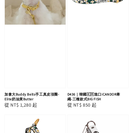
加拿大Buddy Belts手工真皮項圈-
D436｜韓國🇰🇷進口iCANDOR牽
Elite奶油黃Butter
繩-三種款式BIG FISH
Regular
從
NT$ 1,280
起
Regular
從
NT$ 850
起
price
price