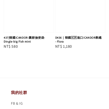
437|韓國iCANDOR-圓餅撿便袋-
D436｜韓國🇰🇷進口iCANDOR牽繩
Dingle-big Fish mint
- Flora
Regular
NT$ 580
Regular
NT$ 1,180
price
price
我的社群
FB & IG