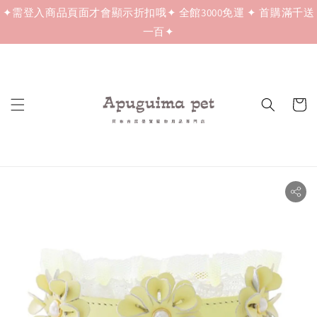
✦需登入商品頁面才會顯示折扣哦✦ 全館3000免運 ✦ 首購滿千送
一百✦