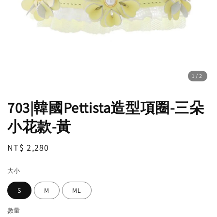
1
/2
703|韓國Pettista造型項圈-三朵
小花款-黃
Regular
NT$ 2,280
price
大小
S
M
ML
數量