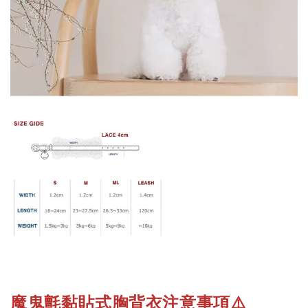
魔鬼氈黏貼式胸背衣注意事項
⚠️