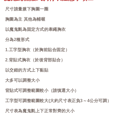
尺寸請量腋下胸圍一圈
胸圍為主 其他為輔喔
以魔鬼氈為固定方式的牽繩胸衣
分為2種形式
1.工字型胸衣（於胸前貼合固定）
2.背貼式胸衣（於後背部貼合）
以交錯的方式上下黏貼
大多可以調整大小
背貼式可調整範圍較小（請慎選大小）
工字型可調整範圍較大(大約尺寸表正負3～4公分可調）
尺寸表為魔鬼氈上下正常對齊的大小