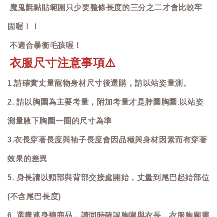
魔鬼氈黏貼範圍只少要整條長度的三分之二才會比較牢
固喔！！
不適合暴衝毛孩喔！
衣服尺寸注意事項
⚠️
1.請確實丈量寵物身材尺寸後選購，請以站姿量測。
2. 請以胸圍為主要考量，附加考量才是脖圍胸圍.以站姿
測量腋下胸圍一圈的尺寸為準
3.衣長穿著長度與袖子長度會因品種與身材因素而有穿著
效果的差異
5. 身長請以頸部與背部交接處開始，丈量到尾巴起始部位
(不含尾巴長度)
6. 選購連身褲商品，請同時確認胸圍與衣長，衣服胸圍需