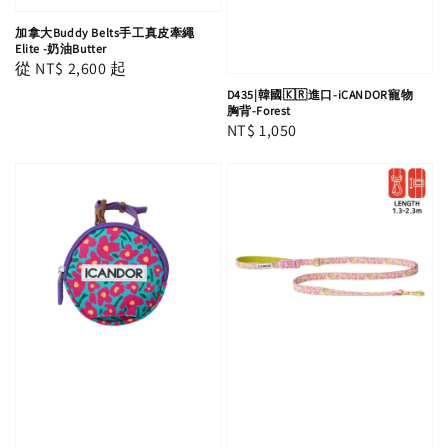
加拿大Buddy Belts手工真皮牽繩
Elite -奶油Butter
Regular
從
NT$ 2,600
起
price
D435|韓國🇰🇷進口-iCANDOR寵物
胸背-Forest
Regular
NT$ 1,050
price