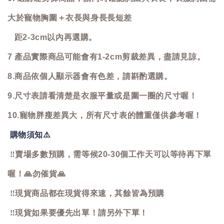
大於寵物胸圍＋衣長與身長長短差
距2-3cm以內再選購。
7 產品實際商品可能會有1-2cm剪裁差異，盡請見諒。
8.商品依個人顯示器會有色差，請斟酌選購。
9.尺寸表請看清楚是衣服平量或是圍一圈的尺寸喔！
10.寵物胖瘦差異大，所有尺寸表的體重僅供參考喔！
購物須知
⚠️
‼️
賣場多數預購，需等候20-30個工作天可以等待再下單
喔！
🙏
勿催貨
🙏
‼️
現貨商品都在現貨得來速，其餘皆為預購
‼️
現貨如果要優先出單！請另外下單！