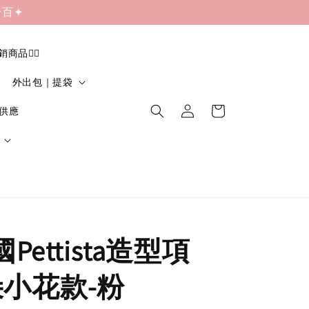
一百✦
促銷商品❤️‍🔥
外出包｜提袋
貨供應
國Pettista造型項
朵小花款-粉