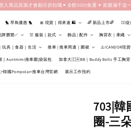
登入商品頁面才會顯示折扣哦✦ 全館3000免運 ✦ 首購滿千送
🐤 早鳥優惠 🐤
🎀 現貨｜得來速 🛍️
🌈 新品上市🌈
❤️‍🔥
品牌瀏覽✅
👚 服裝｜款式
飾品 | 配件
胸背衣｜牽繩
｜玩具｜食器｜生活
推車 | 推車周邊｜圍裙
⚠️ICANDOR現
圍｜Auntmimi推車圍|袋鼠包
加拿大🇨🇦BB｜Buddy Belts 手工胸背
韓國Pompolarr推車台灣官網
展示工作預約
703|韓
圈-三