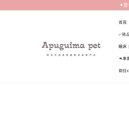
✦需
首頁
✅依
睡床
🦘車
前往