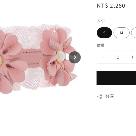
Regular
NT$ 2,280
price
大小
S
M
數量
分享