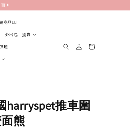
一百✦
促銷商品❤️‍🔥
外出包｜提袋
貨供應
國harryspet推車圍
雙面熊