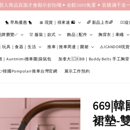
登入商品頁面才會顯示折扣哦✦ 全館3000免運 ✦ 首購滿千送
🐤 早鳥優惠 🐤
🎀 現貨｜得來速 🛍️
🌈 新品上市🌈
❤️‍🔥
品牌瀏覽✅
👚 服裝｜款式
飾品 | 配件
胸背衣｜牽繩
｜玩具｜食器｜生活
推車 | 推車周邊｜圍裙
⚠️ICANDOR現
圍｜Auntmimi推車圍|袋鼠包
加拿大🇨🇦BB｜Buddy Belts 手工胸背
韓國Pompolarr推車台灣官網
展示工作預約
669|韓
裙墊-