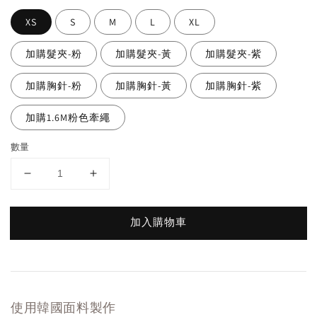
XS
S
M
L
XL
加購髮夾-粉
加購髮夾-黃
加購髮夾-紫
加購胸針-粉
加購胸針-黃
加購胸針-紫
加購1.6M粉色牽繩
數量
加入購物車
使用韓國面料製作