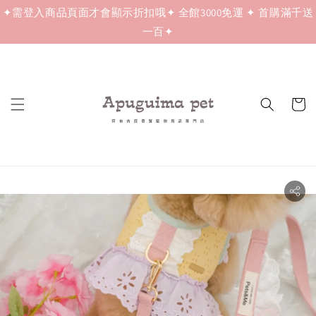
✦需登入商品頁面才會顯示折扣哦✦ 全館3000免運 ✦ 首購滿千送
一百✦