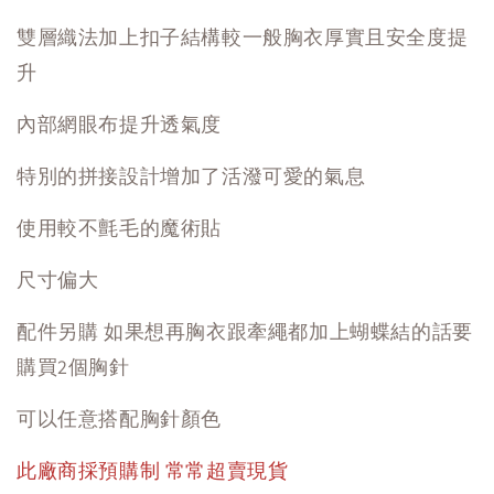
雙層織法加上扣子結構較一般胸衣厚實且安全度提
升
內部網眼布提升透氣度
特別的拼接設計增加了活潑可愛的氣息
使用較不氈毛的魔術貼
尺寸偏大
配件另購 如果想再胸衣跟牽繩都加上蝴蝶結的話要
購買2個胸針
可以任意搭配胸針顏色
此廠商採預購制 常常超賣現貨