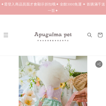
✦需登入商品頁面才會顯示折扣哦✦ 全館3000免運 ✦ 首購滿千送
一百✦