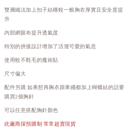
雙層織法加上扣子結構較一般胸衣厚實且安全度提
升
內部網眼布提升透氣度
特別的拼接設計增加了活潑可愛的氣息
使用較不氈毛的魔術貼
尺寸偏大
配件另購 如果想再胸衣跟牽繩都加上蝴蝶結的話要
購買2個胸針
可以任意搭配胸針顏色
此廠商採預購制 常常超賣現貨