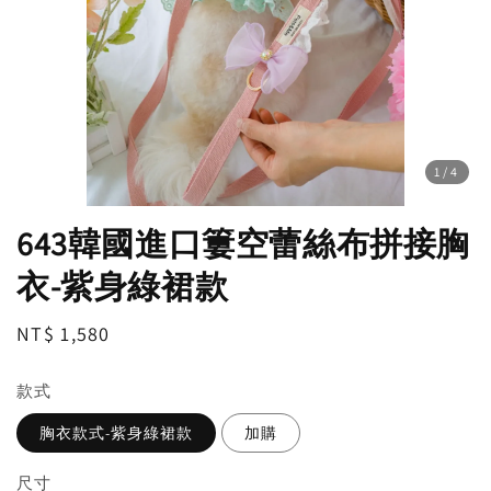
1
/4
643韓國進口簍空蕾絲布拼接胸
衣-紫身綠裙款
Regular
NT$ 1,580
price
款式
胸衣款式-紫身綠裙款
加購
尺寸