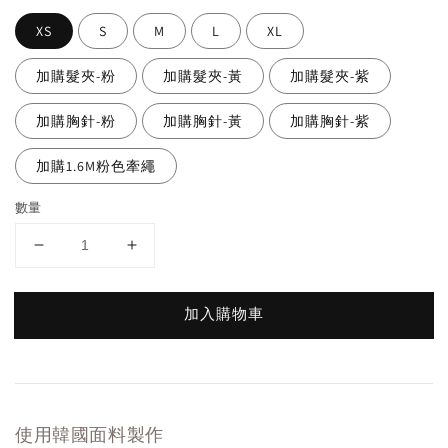
XS
S
M
L
XL
加購髮夾-粉
加購髮夾-黃
加購髮夾-紫
加購胸針-粉
加購胸針-黃
加購胸針-紫
加購1.6M粉色牽繩
數量
加入購物車
使用韓國面料製作