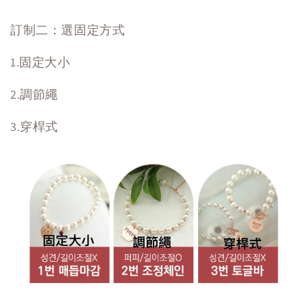
訂制二：選固定方式
1.固定大小
2.調節繩
3.穿桿式