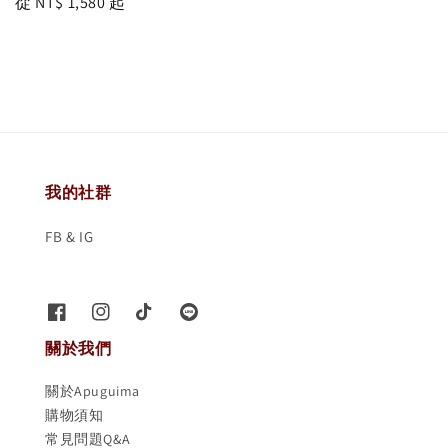
Regular
從
NT$ 1,580
起
price
我的社群
FB & IG
關於我們
關於Apuguima
購物須知
常見問題Q&A