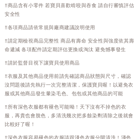
‼️
商品含有小零件 若寶貝喜歡啃咬與吞食 請自行審慎評估
安全性
‼️
各項商品請依常規與廠商建議說明使用
‼️
請定期檢視商品完整性 商品有壽命 安全性與強度依其壽
命遞減 各項配件請定期評估更換或淘汰 避免憾事發生
‼️
請於監督目視下讓寶貝使用商品
‼️
衣服及其他商品使用前請先確認商品狀態與尺寸，確認
沒問題後請先執行一次完整清潔，保護寶貝喔！以避免衣
服或其他商品發生暈染毛色、包包或其他商品的可能
‼️
所有深色衣服都有褪色可能呦！天下沒有不掉色的衣
服，再貴也會脫色，多清洗幾次把多餘染劑清除之後就會
比較好了喔！
‼️
深色衣服容易褪色的衣服請跟淺色衣服分開清洗！淺色