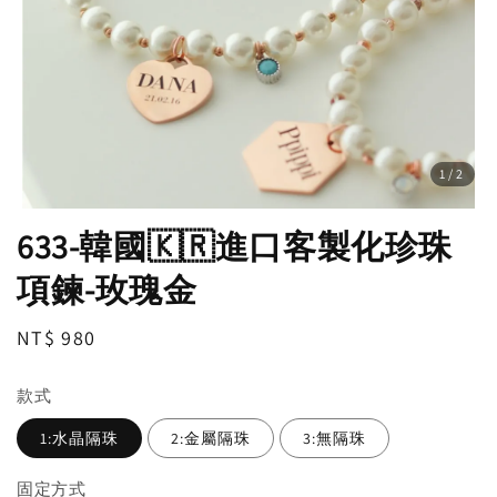
1
/2
633-韓國🇰🇷進口客製化珍珠
項鍊-玫瑰金
Regular
NT$ 980
price
款式
1:水晶隔珠
2:金屬隔珠
3:無隔珠
固定方式