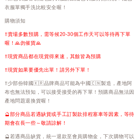
衣服單獨手洗比較安全喔！
購物須知
‼️
賣場多數預購，需等候20-30個工作天可以等待再下單
喔！
🙏
勿催貨
🙏
‼️
現貨商品都在現貨得來速，其餘皆為預購
‼️
現貨如果要優先出單！請另外下單！
‼️
少部份韓國
🇰🇷
品牌商品可能為中國
🇨🇳
製造，產地阿
布也無法預知，可以接受接受的再下單！預購商品無法因
產地問題退換貨喔！
🔮
部分商品若遇缺貨或手工訂製款排程塞車等因素，等待
期會在長一些～敬請諒解！
🔮
若遇商品缺貨，統一退款至會員購物金，下次購物可以