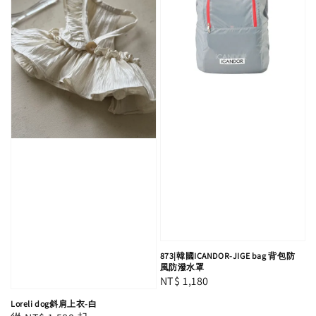
873|韓國ICANDOR-JIGE bag 背包防
風防潑水罩
Regular
NT$ 1,180
price
Loreli dog斜肩上衣-白