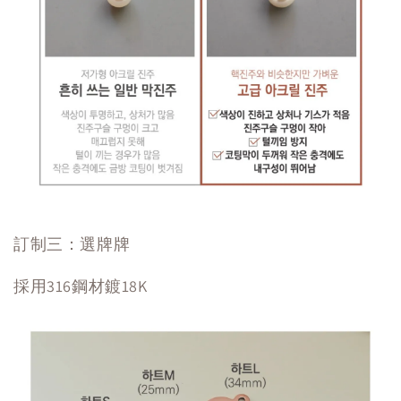
訂制三：選牌牌
採用316鋼材鍍18K