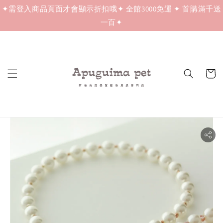
✦需登入商品頁面才會顯示折扣哦✦ 全館3000免運 ✦ 首購滿千送
一百✦