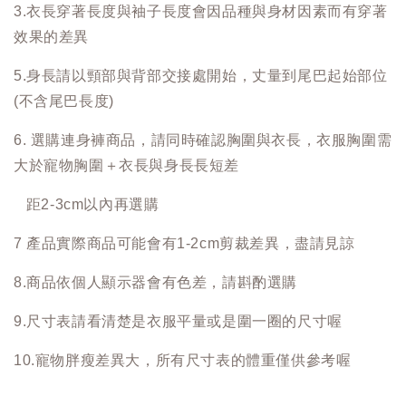
3.衣長穿著長度與袖子長度會因品種與身材因素而有穿著
效果的差異
5.身長請以頸部與背部交接處開始，丈量到尾巴起始部位
(不含尾巴長度)
6. 選購連身褲商品，請同時確認胸圍與衣長，衣服胸圍需
大於寵物胸圍＋衣長與身長長短差
距2-3cm以內再選購
7 產品實際商品可能會有1-2cm剪裁差異，盡請見諒
8.商品依個人顯示器會有色差，請斟酌選購
9.尺寸表請看清楚是衣服平量或是圍一圈的尺寸喔
10.寵物胖瘦差異大，所有尺寸表的體重僅供參考喔