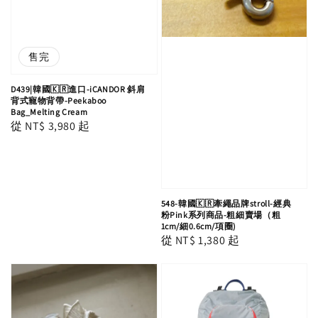
售完
D439|韓國🇰🇷進口-iCANDOR 斜肩
背式寵物背帶-Peekaboo
Bag_Melting Cream
Regular
從
NT$ 3,980
起
price
548-韓國🇰🇷牽繩品牌stroll-經典
粉Pink系列商品-粗細賣場（粗
1cm/細0.6cm/項圈)
Regular
從
NT$ 1,380
起
price