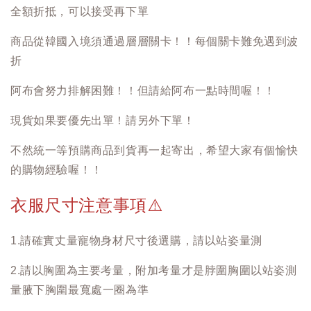
全額折抵，可以接受再下單
商品從韓國入境須通過層層關卡！！每個關卡難免遇到波
折
阿布會努力排解困難！！但請給阿布一點時間喔！！
現貨如果要優先出單！請另外下單！
不然統一等預購商品到貨再一起寄出，希望大家有個愉快
的購物經驗喔！！
衣服尺寸注意事項
⚠️
1.請確實丈量寵物身材尺寸後選購，請以站姿量測
2.請以胸圍為主要考量，附加考量才是脖圍胸圍以站姿測
量腋下胸圍最寬處一圈為準